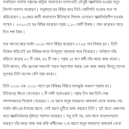
অবস্থিত নাগানা গ্রামের বাসিন্দা নাভালবেন দলসংভাই চৌধুরী আত্মনির্ভর হওয়ার নতুন
নিদর্শন স্থাপন করেছেন। শুধুমাত্র দুধ বিক্রি করে তিনি কোটিপতি হওয়ার পথে পা
বাড়িয়েছেন। ৬২বছর বয়সী নাভালবেন রীতিমতো বিপ্লব এনেছেন আত্মনির্ভরশীল হওয়ার
লক্ষ‍্যে। ২০২০-তে দুধ বিক্রি করেছেন প্রায় ১.১০ কোটি টাকার। লাভ করেছেন সাড়ে
তিন লক্ষ টাকা।
তার আগের বছর অর্থাৎ ২০১৯ সালে বিক্রি করেছেন ৮৭.৯৫ লাখ টাকার দুধ। তিনি
নিজের বাড়িতেই দুধ বিক্রির জন্য উপযুক্ত ব্যবস্থা করে নিয়েছেন। বর্তমানে তাঁর
বাড়িতে রয়েছে ৮০ টি মোষ, ৪৫ টি গরু। প্রায় ১৫ জন কর্মী তাঁর কাছে কাজ করেন।
তিনি জানান, তাঁর ছেলেরা সকলেই শহরে পড়াশোনা করছে এবং কাজ করছে কিন্তু তাদের
তুলনায় তিনি অনেক বেশি আয় করেন।
তিনি ২০১৯ এবং ২০২০ সালে দুধ বিক্রির নিরিখে বনসকন্ঠা অঞ্চলে প্রথম হন।
ইতিমধ্যে জিতে ফেলেছেন ২ টি লক্ষী অ্যাওয়ার্ড। প্রায় তিন বার তিনি সেরা
পশুপালকদের শিরোপা পেয়েছেন। যে বয়সে মানুষ সাধারণত কাজকর্ম থেকে অবসর নেয়
অর্থাৎ ষাট-এর উপরের বয়সে, সেই বয়সে চুটিয়ে কাজ করছেন তিনি। দুই হাতে রোজগার
করে আত্মনির্ভরতার দৃষ্টান্ত স্থাপন করেছেন। শুধু তাই নয়, তার সাথে অন্নসংস্থান
করছেন তাঁর কাছে কাজ করা বাকি কর্মীদেরও।যে বয়সে মানুষ সাধারণত কাজকর্ম থেকে