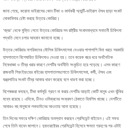
জানা গেছে, করোনা ভাইরাসের কোন টিকা ও কার্যকরী অ্যান্টি-ভাইরাল ঔষধ ছাড়া সংকট
মোকাবিলার চেষ্টা করছে উত্তর কোরিয়া।
‘জ্বর’ থেকে মুক্তি পেতে উত্তর কোরিয়ার সব রাষ্ট্রীয় সংবাদমাধ্যমে সনাতনী চিকিৎসা
পদ্ধতি মেনে চলার আহবান জানানো হচ্ছে।
উত্তর কোরিয়ার নাগরিকদের মৌলিক চিকিৎসাসেবা দেওয়ার পাশাপাশি বিনা খরচে সরকারি
হাসপাতালে বিশেষায়িত চিকিৎসাও দেওয়া হয়। তবে কয়েক বছর ধরে অর্থনৈতিক
নিষেধাজ্ঞা ও তীব্র খরার কারণে দেশটির অর্থনীতি সংকুচিত হয়ে পড়েছে। এসব কারণে
রাজধানী পিয়ংইয়ংয়ের বাইরের হাসপাতালগুলোতে চিকিৎসাসেবা, কর্মী, ঔষধ এবং
যন্ত্রপাতির সংকট তীব্র আকার ধারণ করেছে বলে ধারণা করা হচ্ছে।
বিশেষজ্ঞরা বলছেন, টিকা কর্মসূচি গ্রহণ না করায় দেশটির আড়াই কোটি মানুষ এখন ঝুঁকির
মধ্যে রয়েছে। এদিকে, চীনও ওমিক্রনের সংক্রমণ ঠেকাতে হিমশিম খাচ্ছে। দেশটিতে
আবারও বহু মানুষকে লকডাউনের আওতায় আনা হয়েছে।
তিন দিনের সফরে দক্ষিণ কোরিয়ায় অবস্থান করছেন প্রেসিডেন্ট বাইডেন। এই সফর
শেষে তিনি যাবেন জাপানে। যুক্তরাষ্ট্রের প্রেসিডেন্ট হিসেবে ক্ষমতা গ্রহণের পর এটাই