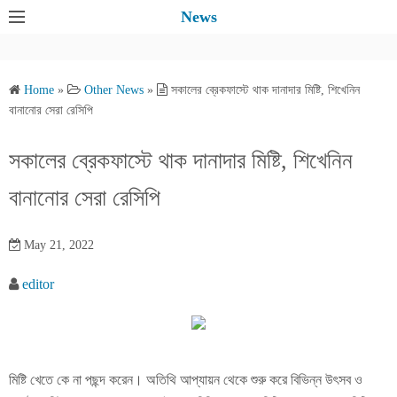
S
News
k
i
p
Home
»
Other News
»
সকালের ব্রেকফাস্টে থাক দানাদার মিষ্টি, শিখেনিন
t
বানানোর সেরা রেসিপি
o
c
সকালের ব্রেকফাস্টে থাক দানাদার মিষ্টি, শিখেনিন
o
বানানোর সেরা রেসিপি
n
t
e
May 21, 2022
n
editor
t
মিষ্টি খেতে কে না পছন্দ করেন। অতিথি আপ্যায়ন থেকে শুরু করে বিভিন্ন উৎসব ও