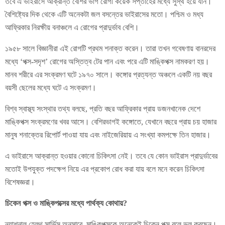
তবে এ ভাইরাসে আক্রান্ত বেশির ভাগ রোগী কয়েক সপ্তাহের মধ্যে সুস্থ হয়ে যান।
বৈশিষ্ট্যের দিক থেকে এটি অনেকটা জল বসন্তের ভাইরাসের মতো। পশ্চিম ও মধ্য
আফ্রিকার নিরক্ষীয় বনাঞ্চলে এ রোগের প্রাদুর্ভাব বেশি।
১৯৫৮ সালে বিজ্ঞানীরা এই রোগটি প্রথম শনাক্ত করেন। তারা তখন গবেষণায় বানরদের
মধ্যে ‘পক্স-সদৃশ’ রোগের অস্তিত্ব টের পান এবং পরে এটি মাঙ্কিপক্স নামকরণ হয়।
মানব শরীরে এর সংক্রমণ ঘটে ১৯৭০ সালে। কঙ্গোর প্রত্যন্ত অঞ্চলে একটি নয় বছর
বয়সী ছেলের মধ্যে ঘটে এ সংক্রমণ।
বিশ্ব স্বাস্থ্য সংস্থার তথ্য বলছে, প্রতি বছর আফ্রিকার প্রায় ডজনখানেক দেশে
মাঙ্কিপক্স সংক্রমণের খবর আসে। বেশিরভাগই কঙ্গোতে, যেখানে বছরে প্রায় চয় হাজার
মানুষ শনাক্তের রিপোর্ট পাওয়া যায় এবং নাইজেরিয়ায় এ সংখ্যা কমপক্ষে তিন হাজার।
এ ভাইরাসে আক্রান্ত হওয়ার কোনো চিকিৎসা নেই। তবে যে কোন ভাইরাস প্রাদুর্ভাবের
মতোই উপযুক্ত পদক্ষেপ নিয়ে এর প্রকোপ রোধ করা যায় বলে মনে করেন চিকিৎসা
বিশেষজ্ঞরা।
চিকেন পক্স ও মাঙ্কিপক্সের মধ্যে পার্থক্য কোথায়?
ন্যাশনাল হেলথ সার্ভিস অনুসারে, মাঙ্কিপক্সকে অনেকেই চিকেন পক্স বলে ভুল করছেন।