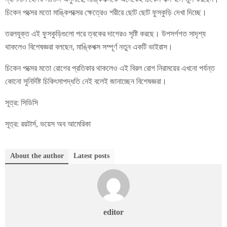
চিকেন পক্সের মতো মাঙ্কিপক্সের ক্ষেত্রেও শরীরে ছোট ছোট ফুসকুড়ি দেখা দিচ্ছে।
তরলযুক্ত এই ফুসকুড়িগুলো পরে ত্বকের দাগেরও সৃষ্টি করছে। উপসর্গগত সাদৃশ্য
থাকলেও বিশেষজ্ঞরা বলছেন, মাঙ্কিপক্স সম্পূর্ণ নতুন একটি ভাইরাস।
চিকেন পক্সের মতো রোগের প্রতিকার থাকলেও এই বিরল রোগ নিরাময়ের এখনো পর্যন্ত
কোনো সুনির্দিষ্ট চিকিৎসাপদ্ধতি নেই বলেই জানাচ্ছেন বিশেষজ্ঞরা।
সূত্র: সিডিসি
সূত্র: রয়টার্স, ভয়েস অব আমেরিকা
About the author
Latest posts
editor