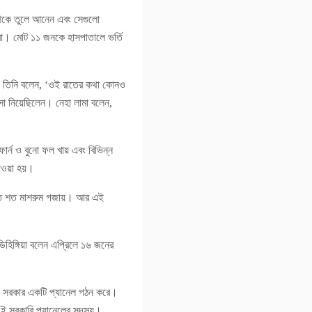
 থেকে তুলে আনেন এবং সেগুলো
তারা। মোট ১১ জনকে হাসপাতালে ভর্তি
। তিনি বলেন, ‘ওই রাতের কথা কোনও
সা নিয়েছিলেন। নেহা লামা বলেন,
ার্ন ও বুনো ফল খায় এবং বিভিন্ন
 খাওয়া হয়।
তে শত শত মাশরুম গজায়। আর এই
িহিঙ্গিয়া বলেন এপ্রিলে ১৬ জনের
জ্য সরকার একটি প্যানেল গঠন করে।
 ওই সরকারি প্যানেলের সদস্য।