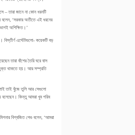
আসে – তারা জানে না কোন ধরনটি
তিনি বলেন, ‘সরকার অতীতে এই ধরনের
শিরভাগই অশিক্ষিত।’
 বিস্তীর্ণ এস্টেটগুলো- কয়েকটি বড়
েছেন তারা বাঁশের তৈরি ঘরে বাস
ভুক্ত থাকতে হয়। আর সম্প্রতি
পাই তাই খুঁজে তুলি আর সেগুলো
্য বলেছেন। কিন্তু আমরা খুব গরিব
 কমিশনার বিশ্বজিত পেগু বলেন, ‘আমরা