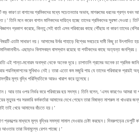
কটি বড় কারণ চা বাগানের শ্রমিকদের মধ্যে সচেতনতার অভাব, মাশরুমের ধরনের প্রশ্ন যখন 
াক্ত।’ তিনি মনে করেন বাগান মালিকদের দায়িত্ব হচ্ছে তাদের শ্রমিকদের সুরক্ষা দেওয়া। 
বিজ্ঞাপন প্রকাশ করেছে, কিন্তু সেই বার্তা এসব পরিবারের কাছে পৌঁছায় না কারণ তাদের বে
িষয়টি এতটা সাধারণ নয়। আসামের উর্বর পাহাড়ে বিশ্বের সবচেয়ে দামী কিছু চা উৎপাদিত হয়।
মালিকানাধীন- এছাড়াও বিলাসবহুল বাসস্থান রয়েছে যা পর্যটকদের কাছে অত্যন্ত জনপ্রিয়।
স্থিতি এই শান্ত-মনোরম অবস্থা থেকে অনেক দূরে। চাপাতলি গ্রামের অনেক চা শ্রমিক জানিয়
র পয়নিষ্কাশনের সুবিধাও নেই। তারা এতো কম মজুরি পায় যে তাদের পরিবারকে প্রায়ই অ
মগ্রীর মূল্য বৃদ্ধি পরিস্থিতিকে আরও খারাপ করে তুলেছে।
ি পান। আর তার ওপর নির্ভর করে পরিবারের ছয় সদস্য। তিনি বলেন, ‘এসব কারণেও আমরা যা 
 মৃত্যুর পর সরকারি কর্মকর্তারা আমাদের দেখে গেছেন তারা বিষাক্ত মাশরুম না খাওয়ার জন
পাই তাই খেয়ে আমাদের বাঁচতে হয়।’
 প্রকল্পের মাধ্যমে মূল্য বৃদ্ধির সমস্যা সামাল দেওয়ার চেষ্টা করছেন। দিবরুগড়ের ডেপুটি
ার আওতায় তারা বিনামূল্যে রেশন পাচ্ছে।’