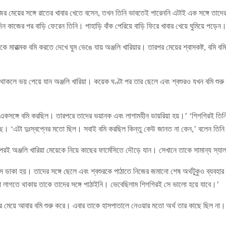
জের মেয়ের সঙ্গে রাতের খাবার খেতে বসেন, তখন তিনি ভাবতেই পারেননি এটাই এক সঙ্গে তাদ
দিন কাজের পর বাড়ি ফেরেন তিনি। পাহাড়ি বাঁক পেরিয়ে বাড়ি ফিরে খাবার খেয়ে ঘুমিয়ে পড়েন
কে মারাত্মক বমি করতে দেখে ঘুম ভেঙে যায় অঞ্জলি খারিয়ার। তারপর মেয়ের শ্বাসকষ্ট, বমি ব
থাকলে ভয় পেয়ে যান অঞ্জলি খারিয়া। কয়েক ঘণ্টা পর তার ছেলে এবং শ্বশুরও যখন বমি শুর
 একসঙ্গে বমি করছিল। তারপরে তাদের ভয়ানক এবং লাগামহীন ডায়রিয়া হয়।’ ‘শিগগিরই তি
ছে। ‘এটা দুঃস্বপ্নের মতো ছিল। সবাই বমি করছিল কিন্তু কেউ জানত না কেন,’ বলেন তিন
র পরই অঞ্জলি খারিয়া মেয়েকে নিয়ে কাছের ফার্মেসিতে দৌড়ে যান। সেখানে তাকে সামান্য স্
ন্স ডাকা হয়। তাদের সঙ্গে ছেলে এবং শ্বশুরকে পাঠাতে নিজের জমানো শেষ অর্থটুকুও ব্যবহার
লো লাগতে থাকায় তাকে তাদের সঙ্গে পাঠাইনি। ভেবেছিলাম শিগগিরই সে ভালো হয়ে যাবে।’
ির মেয়ে আবার বমি শুরু করে। এবার তাকে হাসপাতালে নেওয়ার মতো অর্থ তার কাছে ছিল না।