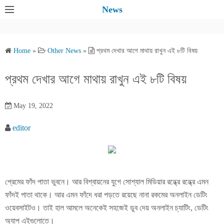
S
News
k
i
p
Home
»
Other News
»
প্রথম দেখার আগে মাথায় রাখুন এই ৮টি বিষয়
t
o
প্রথম দেখার আগে মাথায় রাখুন এই ৮টি বিষয়
c
o
May 19, 2022
n
t
editor
e
n
t
প্রেমের ফাঁদ পাতা ভুবনে। আর বিশ্বায়নের যুগে সোশ্যাল মিডিয়ার রন্ধ্রে রন্ধ্রে এমন
ফাঁদই পাতা থাকে। আর এমন ফাঁদে ধরা পড়তে রয়েছে নানা রকমের অনলাইন ডেটিং
ওয়েবসাইটও। তাই হাল আমলে অনেকেই সহজেই ডুব দেয় অনলাইন চ্যাটিং, ডেটিং
অ্যাপ এইগুলোতে।