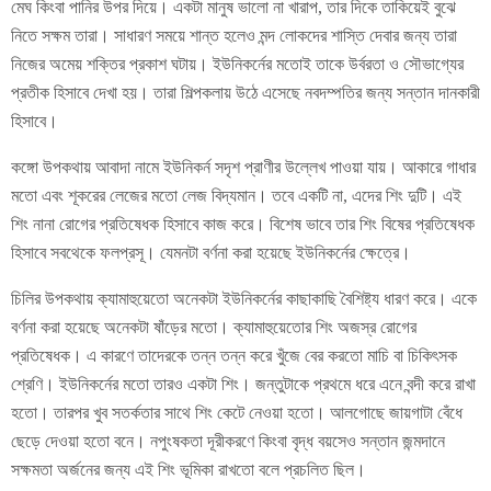
মেঘ কিংবা পানির উপর দিয়ে। একটা মানুষ ভালো না খারাপ, তার দিকে তাকিয়েই বুঝে
নিতে সক্ষম তারা। সাধারণ সময়ে শান্ত হলেও মন্দ লোকদের শাস্তি দেবার জন্য তারা
নিজের অমেয় শক্তির প্রকাশ ঘটায়। ইউনিকর্নের মতোই তাকে উর্বরতা ও সৌভাগ্যের
প্রতীক হিসাবে দেখা হয়। তারা শিল্পকলায় উঠে এসেছে নবদম্পতির জন্য সন্তান দানকারী
হিসাবে।
কঙ্গো উপকথায় আবাদা নামে ইউনিকর্ন সদৃশ প্রাণীর উল্লেখ পাওয়া যায়। আকারে গাধার
মতো এবং শূকরের লেজের মতো লেজ বিদ্যমান। তবে একটি না, এদের শিং দুটি। এই
শিং নানা রোগের প্রতিষেধক হিসাবে কাজ করে। বিশেষ ভাবে তার শিং বিষের প্রতিষেধক
হিসাবে সবথেকে ফলপ্রসূ। যেমনটা বর্ণনা করা হয়েছে ইউনিকর্নের ক্ষেত্রে।
চিলির উপকথায় ক্যামাহুয়েতো অনেকটা ইউনিকর্নের কাছাকাছি বৈশিষ্ট্য ধারণ করে। একে
বর্ণনা করা হয়েছে অনেকটা ষাঁড়ের মতো। ক্যামাহুয়েতোর শিং অজস্র রোগের
প্রতিষেধক। এ কারণে তাদেরকে তন্ন তন্ন করে খুঁজে বের করতো মাচি বা চিকিৎসক
শ্রেণি। ইউনিকর্নের মতো তারও একটা শিং। জন্তুটাকে প্রথমে ধরে এনে বন্দী করে রাখা
হতো। তারপর খুব সতর্কতার সাথে শিং কেটে নেওয়া হতো। আলগোছে জায়গাটা বেঁধে
ছেড়ে দেওয়া হতো বনে। নপুংষকতা দূরীকরণে কিংবা বৃদ্ধ বয়সেও সন্তান জন্মদানে
সক্ষমতা অর্জনের জন্য এই শিং ভূমিকা রাখতো বলে প্রচলিত ছিল।