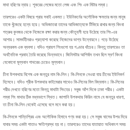
মাথা হরিণের ন্যায়। শূকরের লেজের মতো লেজ এবং শিং এক মিটার লম্বা।
তারপরেও একটা বিষয়ে প্রায় সবাই একমত। ইউনিকর্নের অলৌকিক ক্ষমতার জন্য মানুষ
তাকে খুঁজেছে হন্যে হয়ে। অভিজাতরা তাদের আভিজাত্যকে টিকিয়ে রাখার জন্য কিংবা
শত্রুর কুনজর থেকে নিজেকে রক্ষা করার জন্য কৌতূহলী হয়ে উঠেছে তার শিং-এর
আশায়। সামর্থহীনরাও প্রত্যাশা করেছে নিজেদের ভাগ্য উন্নোয়নে। গড়ে উঠেছে
অন্যরকম এক ব্যবসা। যদিও প্রায়শ শিংগুলো হয় গণ্ডার ধাঁচের। কিন্তু তারপরেও তা
অর্থনৈতিক প্রবাহ তৈরি করেছে ভিন্নভাবে। জিনিসটার আশির্বাদ তখন ছিল স্বর্ণ কিংবা
যেকোনো মূল্যবান পাথরের চেয়েও মূল্যবান।
চীনা উপকথায় বিশেষ এক জন্তুর নাম কি-লিন। কি-লিনকে নেওয়া যায় চীনের ইউনিকর্ন
হিসেবে। যদিও গ্রীক উপকথার কাইমেরার সাথেও কি-লিনের মিল বিদ্যমান। কি-লিনের
শরীর দেখতে হরিণের মতো কিন্তু মাথাটা সিংহের। সবুজ আঁশ দিকে ঢাকা শরীর। একটা
লম্বা শিং মাথার ঠিক মধ্যভাগে স্থিত। জাপানি উপকথায় কিরিন নামে যে জন্তুর ধারণা,
তা চীনা কি-লিন থেকেই এসেছে বলে মনে করা হয়।
কি-লিনকে শান্তিপ্রিয় এবং অলৌকিক হিসাবে গণ্য করা হয়। সে সবুজ ঘাসের উপর দিয়ে
যাবার সময় একটা পাতাও ক্ষতিগ্রস্থ হয় না। তারপরেও তাদের যাতায়াত অধিকাংশ সময়