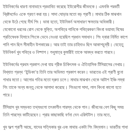
ইউনিকর্নের ধারণা নানাভাবে প্রভাবিত করেছে ইউরোপীয় জীবনকে। এমনকি পরবর্তী
খ্রিষ্টধর্মেও একে গ্রহণ করা হয়। সাদা ঘোড়ার মতো বড় প্রাণী। মাথার ঠিক মাঝখান
থেকে উঠে গেছে দীর্ঘ শিং। ভাবা হতো, ইউনিকর্ন অসাধারণ ক্ষমতার অধিকারী।
যেকোনো ধরনের রোগ থেকে মুক্তি, অপবিত্র পানিকে পবিত্রকরণ কিংবা ভয়াবহ বিষের
প্রতিষেধক হিসাবে শিংকে ভেবে নেওয়া হয়েছিল প্রধান সমাধান। শিং দ্বারা নির্মিত কাপে
পানি পান ছিল সীমাহীন উপকারের। আর তাই তার চাহিদাও ছিল আকাশচুম্বী। যেহেতু
ইউনিকর্ন খুব পবিত্র ও নিষ্পাপ। শুধুমাত্র কুমারীই তাকে আবদ্ধ করতে পারবে।
ইউনিকর্নের প্রথম প্রকাশ দেখা যায় গ্রীক চিকিৎসক ও ঐতিহাসিক টিসিয়াসের লেখায়।
বিখ্যাত গ্রন্থ ‘ইন্ডিকা’য় তিনি তার অভিমত প্রকাশ করেন। ভারতের এই প্রাণী বুনো
গাধার মতো। আলোর গতির মতো দ্রুত চলে। মাথার মাঝখান থেকে আটাশ ইঞ্চি লম্বা
শিং তাকে অন্য জন্তু থেকে আলাদা করেছে। ‍শিংগুলো সাদা, লাল কিংবা কালো হতে
পারে।
টিসিয়াস খুব সম্ভবত তথ্যগুলো তৎকালীন পারস্য থেকে পান। জীবনের বেশ কিছু সময়
তিনি পারস্যে কাটিয়েছেন। প্রায় কাছাকাছি বর্ণনা দেন এরিস্টটল। তার মতে,
খুব অল্প প্রাণী আছে, যাদের সত্যিকার খুর এবং মাথায় একটা শিং বিদ্যমান। ভারতীয় গাধা