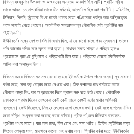
বিভিন্ন সংস্কৃতির উপকথা ও আখ্যানের অন্যতম আকর্ষণ ছিল এটি। প্রাচীন গ্রীস
থেকে ভারত, মেসোপটেমিয়া থেকে চীন সর্বত্রই আলোচিত ছিল এই প্রাণীটি। এরিস্টটল,
টিসিয়াস, প্লিনি, স্ট্র্যাবো কিংবা মার্কো পলোর মতো পণ্ডিতেরা পর্যন্ত তার অস্তিত্বের
পক্ষে সাফাই গেয়ে গেছেন। অলৌকিক ক্ষমতাসম্পন্ন পৌরাণিক সেই প্রাণীটির নাম
‘ইউনিকর্ন’।
ইউনিকর্নের মধ্যে বেশ গুণাবলি বিদ্যমান ছিল, যা যে কারো কাছে পরম মূল্যবান। তাদের
গতি আলোর গতির সঙ্গে তুলনা করা হতো। সাধারণ সময়ে শান্ত ও পবিত্র হলেও
প্রয়োজনে প্রচণ্ড বুদ্ধিমান ও শক্তিশালী ছিল তারা। শক্তিতে কোনো ইউনিকর্নকে
আটক করা অসম্ভব ছিল।
বিভিন্ন সময়ে বিভিন্ন মতামত দেওয়া হয়েছে ইউকর্নকে উপস্থাপনের জন্য। খুব সাধারণ
বর্ণনা মতে, সাদা বড় ঘোড়ার মতো দেখতে এরা। ঠিক কপালের মাঝখানটাতে আছে
পেঁচানো লম্বা শিং, যার অগ্রভাগের দিকে ক্রমশ সরু হয়ে উঠে গেছে। পৌরাণিক
লেখকদের প্রথম দিকের লেখকেরা কেউ কেউ তাকে বেগুনী বর্ণের মাথার অধিকারী
বলেছেন। কেউ দিয়েছেন, সিংহের লেজের মতো লেজের কথা। সেই সঙ্গে ছাগলের দাঁড়ির
মতো দাঁড়িও সংযুক্ত করা হয়েছে কারো বর্ণনায়। গ্রীক পণ্ডিত টিসিয়াস বলেছেন-
প্রাণীটা গাধার মতো। যার লাল মাথা, নীল চোখ এবং সাদা শরীর। তিরিশ সেন্টিমিটার লম্বা
শিংয়ের গোড়ায় সাদা, মাঝখানে কালো এবং ডগায় লাল। প্লিনির বর্ননা মতে, ইউনিকর্নের