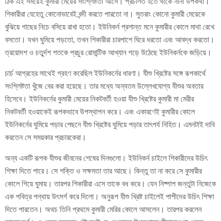
ঠিক এই সময়েই কুমারী মেয়ের সংশ্লিষ্টতা আসে। প্রচলিত হতে থাকে নানা উপকথা।
শিকারীরা যেহেতু কোনোভাবেই বন্দী করতে পারতো না। সুতরাং কোনো কুমারী মেয়েকে
বুঝিয়ে গাছের নিচে বসিয়ে রাখা হতো। ইউনিকর্ন প্রশান্ত মনে কুমারীর কোলে মাথা রেখে
বসতো। যখন ঘুমিয়ে পড়তো, তখন শিকারীরা চারপাশে ঘিরে ধরতো এবং আবদ্ধ করতো।
ত্রয়োদশ ও চতু্র্দশ শতকে প্রচুর রোমান্টিক আখ্যান গড়ে উঠেছে ইউনিকর্নকে জড়িয়ে।
চার্চ আগ্রহের সাথেই গ্রহণ করেছিল ইউনিকর্নের ধারণা। যীশু খ্রিষ্টের সঙ্গে রূপকার্থে
সংশ্লিষ্টতা খুঁজে বের করা হয়েছে। তার মধ্যে অন্যতম উল্লেখযোগ্য যীশুর অবতার
হিসেবে। ইউনিকর্নের কুমারী মেয়ের নিকটবর্তী হওয়া যীশু খ্রিষ্টের কুমারী মা মেরীর
নিকটবর্তী হওয়াকেই রূপকভাবে উপস্থাপন করে। এবং একারণেই কুমারীর কোলে
ইউনিকর্নের ঘুমিয়ে পড়ার পেছনে যীশু খ্রিষ্টের ঘুমিয়ে পড়ার তাৎপর্য নিহিত। এমনটাই দাবি
করতেন সে সময়কার প্রচারকেরা।
অন্য একটি রূপক যীশুর জীবনের শেষের দিনগুলো। ইউনিকর্ন চাইলে শিকারীদের উচিৎ
শিক্ষা দিতে পারে। সে শক্তি ও সক্ষমতা তার আছে। কিন্তু তা না করে সে কুমারীর
কোলে গিয়ে ঘুমায়। তারপর শিকারীরা এসে তাকে বধ করে। যেন নিষ্পাপ জন্তুটা নিজেকে
এক পবিত্র পন্থায় উৎসর্গ করে দিলো। অনুরূপ যীশু খ্রিষ্ট চাইলেই পাপীদের উচিৎ শিক্ষা
দিতে পারতেন। অথচ তিনি প্রথমে কুমারী মেরির কোলে আসলেন। তারপর করলেন