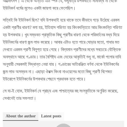
আত্মোৎসর্গ। এ থেকে অন্তত এটা স্পষ্ট যে, শুধুমাত্র উপকথাতে সীমাবদ্ধ না থেকে
ইউনিকর্ন ধর্মের মূলেও একটা জায়গা করে ফেলেছিল।
সত্যিই কি ইউনিকর্ন ছিল? যদি উপকথাই হয়ে থাকে তবে কীভাবে গড়ে উঠেছে এরকম
একটা প্রাণীর ধারণা? বলা হয়, ইতিহাস পরিণত হয় কিংবদন্তিতে আর কিংবদন্তি পরিণত
হয় উপকথায়। খুব সম্ভবত প্রাকৃতিক কিছু প্রাণীর ধারণা থেকে পরিবর্তনের মধ্য দিয়ে
ইউনিকর্নের ধারণা জন্ম লাভ করেছে। আবার এটাও হতে পারে ঘোড়ার মতো, গাধার মত
দেখতে এরকম প্রাণী বিলুপ্ত হয়ে গেছে। বিদ্যমান প্রাণীদের মধ্যে সবচেয়ে যৌক্তিক
অবস্থানে আছে গণ্ডার। তার বৈশিষ্ট্য এবং দেহের আকৃতিই শুধু না, মার্কো পলোর দাবি
অনুযায়ী সেরকমই সিদ্ধান্ত নেয়া যায়। গণ্ডারের অতিরঞ্জিত বর্ণনা থেকে ইউনিকর্নের
জন্ম লাভ অসম্ভব না। এছাড়া ঔরক্স কিংবা নাওয়েলের মতো কিছু প্রাণী বিশেষত
ইউরোপে ইউনিকর্নের উপকথার পেছনে প্রভাবক হতে পারে।
সে যা-ই হোক, ইউনিকর্ন যে প্রাচ্য এবং পাশ্চাত্যের বহু সংস্কৃতিকে অণুরিত করেছে,
সেখানেই তার সফলতা।
About the author
Latest posts