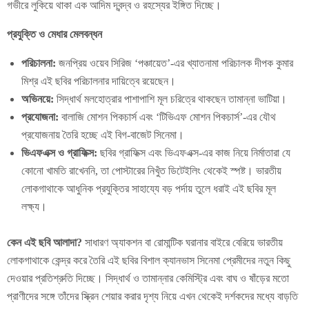
গভীরে লুকিয়ে থাকা এক আদিম দ্বন্দ্ব ও রহস্যের ইঙ্গিত দিচ্ছে।
প্রযুক্তি ও মেধার মেলবন্ধন
পরিচালনা:
জনপ্রিয় ওয়েব সিরিজ ‘পঞ্চায়েত’-এর খ্যাতনামা পরিচালক দীপক কুমার
মিশ্র এই ছবির পরিচালনার দায়িত্বে রয়েছেন।
অভিনয়ে:
সিদ্ধার্থ মলহোত্রার পাশাপাশি মূল চরিত্রে থাকছেন তামান্না ভাটিয়া।
প্রযোজনা:
বালাজি মোশন পিকচার্স এবং ‘টিভিএফ মোশন পিকচার্স’-এর যৌথ
প্রযোজনায় তৈরি হচ্ছে এই বিগ-বাজেট সিনেমা।
ভিএফএক্স ও গ্রাফিক্স:
ছবির গ্রাফিক্স এবং ভিএফএক্স-এর কাজ নিয়ে নির্মাতারা যে
কোনো খামতি রাখেননি, তা পোস্টারের নিখুঁত ডিটেইলিং থেকেই স্পষ্ট। ভারতীয়
লোকগাথাকে আধুনিক প্রযুক্তির সাহায্যে বড় পর্দায় তুলে ধরাই এই ছবির মূল
লক্ষ্য।
কেন এই ছবি আলাদা?
সাধারণ অ্যাকশন বা রোমান্টিক ঘরানার বাইরে বেরিয়ে ভারতীয়
লোকগাথাকে কেন্দ্র করে তৈরি এই ছবির বিশাল ক্যানভাস সিনেমা প্রেমীদের নতুন কিছু
দেওয়ার প্রতিশ্রুতি দিচ্ছে। সিদ্ধার্থ ও তামান্নার কেমিস্ট্রি এবং বাঘ ও ষাঁড়ের মতো
প্রাণীদের সঙ্গে তাঁদের স্ক্রিন শেয়ার করার দৃশ্য নিয়ে এখন থেকেই দর্শকদের মধ্যে বাড়তি