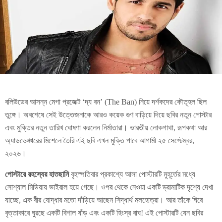
বলিউডের আসন্ন মেগা প্রজেক্ট ‘দ্য বন’ (The Ban) নিয়ে দর্শকদের কৌতূহল ছিল
তুঙ্গে। অবশেষে সেই উত্তেজনাকে আরও কয়েক গুণ বাড়িয়ে দিয়ে ছবির নতুন পোস্টার
এবং মুক্তির নতুন তারিখ ঘোষণা করলেন নির্মাতারা। ভারতীয় লোকগাথা, রূপকথা আর
অ্যাডভেঞ্চারের মিশেলে তৈরি এই ছবি এখন মুক্তি পাবে আগামী ২৫ সেপ্টেম্বর,
২০২৬।
পোস্টারে রহস্যের হাতছানি
বৃহস্পতিবার প্রকাশ্যে আসা পোস্টারটি মুহূর্তের মধ্যে
সোশ্যাল মিডিয়ায় ভাইরাল হয়ে গেছে। ওপর থেকে নেওয়া একটি ড্রামাটিক দৃশ্যে দেখা
যাচ্ছে, এক বীর যোদ্ধার মতো দাঁড়িয়ে আছেন সিদ্ধার্থ মলহোত্রা। আর তাঁকে ঘিরে
বৃত্তাকারে ঘুরছে একটি বিশাল ষাঁড় এবং একটি হিংস্র বাঘ! এই পোস্টারটি যেন ছবির