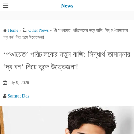
S
News
k
i
p
Home
»
Other News
»
‘পঞ্চায়েত’ পরিচালকের নতুন বাজি: সিদ্ধার্থ-তামান্নার
t
‘দ্য বন’ নিয়ে তুঙ্গে উত্তেজনা!
o
c
‘পঞ্চায়েত’ পরিচালকের নতুন বাজি: সিদ্ধার্থ-তামান্নার
o
‘দ্য বন’ নিয়ে তুঙ্গে উত্তেজনা!
n
t
e
July 9, 2026
n
Samrat Das
t