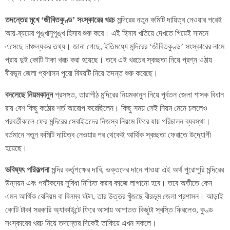
তদন্তের মুখে ‘জীবিতকুণ্ড’ সংস্কারের খরচ
মন্দিরের নতুন কমিটি দায়িত্ব নেওয়ার পরেই
আয়-ব্যয়ের পুঙ্খানুপুঙ্খ হিসাব শুরু করে। এই হিসাব খতিয়ে দেখতে গিয়েই সামনে
এসেছে চাঞ্চল্যকর তথ্য। জানা গেছে, ইতিমধ্যে মন্দিরের ‘জীবিতকুণ্ড’ সংস্কারের নামে
প্রায় দুই কোটি টাকা খরচ করা হয়েছে। তবে এই খরচের স্বচ্ছতা নিয়ে প্রশ্ন ওঠায়
বীরভূম জেলা প্রশাসন পুরো বিষয়টি নিয়ে তদন্ত শুরু করেছে।
বদলেছে নিয়মকানুন
প্রসঙ্গত, তারাপীঠ মন্দিরের নিয়মকানুন নিয়ে পূর্বতন জেলা শাসক বিধান
রায় বেশ কিছু কঠোর শর্ত আরোপ করেছিলেন। কিছু সময় সেই নিয়ম মেনে চললেও
পরবর্তীকালে ফের মন্দিরের সেবাইতদের নিজস্ব নিয়মে ফিরে যায় পরিচালন ব্যবস্থা।
বর্তমানে নতুন কমিটি দায়িত্ব নেওয়ার পর থেকেই আর্থিক স্বচ্ছতা ফেরাতে উদ্যোগী
হয়েছে।
ভবিষ্যৎ পরিকল্পনা
মন্দির কর্তৃপক্ষের দাবি, ভক্তদের দানে পাওয়া এই অর্থ পুরোপুরি মন্দিরের
উন্নয়ন এবং পর্যটকদের সুবিধা নিশ্চিত করার কাজে লাগানো হবে। তবে অতীতে কেন
এমন আর্থিক বেনিয়ম বা বিলম্ব ঘটল, তার উত্তর খুঁজছে বীরভূম জেলা প্রশাসন। আড়াই
কোটি টাকা সরকারি অ্যাকাউন্টে ফিরে আসায় আপাতত কিছুটা স্বস্তি ফিরলেও, কুণ্ড
সংস্কারের খরচ নিয়ে তদন্তের দিকেই তাকিয়ে এখন সকলে।