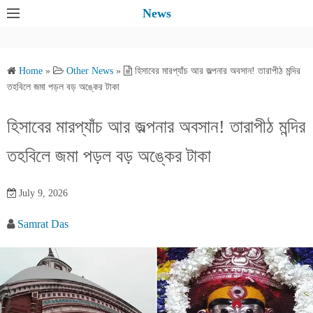
S
News
k
i
p
Home
»
Other News
»
হিসাবের মারপ্যাঁচ আর জল্পনার অবসান! তারাপীঠ মন্দির
t
তহবিলে জমা পড়ল বড় অঙ্কের টাকা
o
c
হিসাবের মারপ্যাঁচ আর জল্পনার অবসান! তারাপীঠ মন্দির
o
তহবিলে জমা পড়ল বড় অঙ্কের টাকা
n
t
e
July 9, 2026
n
Samrat Das
t