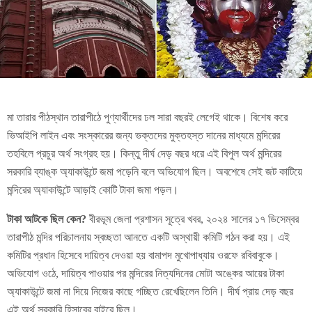
মা তারার পীঠস্থান তারাপীঠে পুণ্যার্থীদের ঢল সারা বছরই লেগেই থাকে। বিশেষ করে
ভিআইপি লাইন এবং সংস্কারের জন্য ভক্তদের মুক্তহস্ত দানের মাধ্যমে মন্দিরের
তহবিলে প্রচুর অর্থ সংগ্রহ হয়। কিন্তু দীর্ঘ দেড় বছর ধরে এই বিপুল অর্থ মন্দিরের
সরকারি ব্যাঙ্ক অ্যাকাউন্টে জমা পড়েনি বলে অভিযোগ ছিল। অবশেষে সেই জট কাটিয়ে
মন্দিরের অ্যাকাউন্টে আড়াই কোটি টাকা জমা পড়ল।
টাকা আটকে ছিল কেন?
বীরভূম জেলা প্রশাসন সূত্রে খবর, ২০২৪ সালের ১৭ ডিসেম্বর
তারাপীঠ মন্দির পরিচালনায় স্বচ্ছতা আনতে একটি অস্থায়ী কমিটি গঠন করা হয়। এই
কমিটির প্রধান হিসেবে দায়িত্ব দেওয়া হয় বামাপদ মুখোপাধ্যায় ওরফে রবিবাবুকে।
অভিযোগ ওঠে, দায়িত্ব পাওয়ার পর মন্দিরের নিত্যদিনের মোটা অঙ্কের আয়ের টাকা
অ্যাকাউন্টে জমা না দিয়ে নিজের কাছে গচ্ছিত রেখেছিলেন তিনি। দীর্ঘ প্রায় দেড় বছর
এই অর্থ সরকারি হিসাবের বাইরে ছিল।