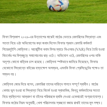
ফিফা বিশ্বকাপ ২০২৬-এর উত্তাপের মাঝেই মাঠের ভেতরে রেফারিদের সিদ্ধান্ত এবং
সততা নিয়ে ওঠা অভিযোগের কড়া জবাব দিলেন ফিফার প্রধান রেফারি কর্মকর্তা
পিয়েরলুইগি কোহ্লিনা। আর্জেন্টিনা বনাম মিশর ম্যাচে ভিএআর (VAR) নিয়ে তৈরি হওয়া
বিতর্কের পর বিশ্বজুড়ে সমালোচনার ঝড় ওঠে। অভিযোগ ওঠে, রেফারিদের ওপর নাকি
অদৃশ্য কোনো বাহ্যিক চাপ রয়েছে। কোহ্লিনা স্পষ্টভাবে জানিয়ে দিয়েছেন, ফিফার
যেকোনো সিদ্ধান্তে বাইরের হস্তক্ষেপ অসম্ভব, এমনকি ফিফা প্রেসিডেন্টের পক্ষেও তা
সম্ভব নয়।
কোহ্লিনা জোর দিয়ে বলেন, রেফারিরা তাদের দায়িত্ব পালনে সম্পূর্ণ স্বাধীন। মাঠের
খেলায় ভুল হওয়া বা সিদ্ধান্ত নিয়ে বিতর্ক হওয়া স্বাভাবিক, কিন্তু কর্মকর্তাদের সততা
নিয়ে ব্যক্তিগত আক্রমণ বা তাঁদের পরিবারকে হুমকি দেওয়া একেবারেই অগ্রহণযোগ্য।
ফিফার কঠোর নিয়ম অনুযায়ী, খেলা পরিচালনায় স্বচ্ছতা বজায় রাখাই তাদের মূল লক্ষ্য।