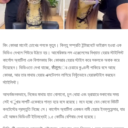
কিং কোবরা মানেই চোখের পলকে মৃত্যু। কিন্তু সম্প্রতি ইন্টারনেটে ভাইরাল হওয়া এক
ভিডিও দেখলে শিউরে উঠতে হয়। আমেরিকার লস এঞ্জেলেসের বিখ্যাত হেয়ার স্টাইলিস্ট
কার্লোস অ্যাটিলা এক বিশালকায় কিং কোবরার হেয়ার স্টাইল করে সকলকে অবাক করে
দিয়েছেন। ভিডিওতে দেখা যাচ্ছে, सैलूनের চেয়ারে কুণ্ডলী পাকিয়ে বসে আছে
কোবরা, আর তার মাথায় হেয়ার এক্সটেনশন লাগিয়ে নিখুঁতভাবে হেয়ারস্টাইল করছেন
স্টাইলিস্ট।
আশ্চর্যজনকভাবে, নিজের মাথায় হাত বোলানো, চুল ধোয়া এবং ড্রায়ারে শুকানোর সময়
সেই খूंখার সাপটি একেবারে শান্ত হয়ে বসে রয়েছে। মনে হচ্ছে যেন কোনো বিউটি
কনটেস্টের প্রস্তুতি নিচ্ছে সে। কার্লোস অ্যাটিলা একজন নামী হেয়ার ইনফ্লুয়েন্সার, যার
এই আজব ভিডিওটি ইতিমধ্যেই ১.৫ কোটির বেশিবার দেখা হয়েছে।