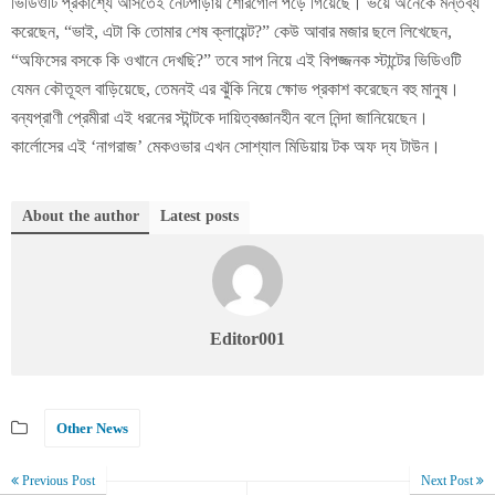
ভিডিওটি প্রকাশ্যে আসতেই নেটপাড়ায় শোরগোল পড়ে গিয়েছে। ভয়ে অনেকে মন্তব্য
করেছেন, “ভাই, এটা কি তোমার শেষ ক্লায়েন্ট?” কেউ আবার মজার ছলে লিখেছেন,
“অফিসের বসকে কি ওখানে দেখছি?” তবে সাপ নিয়ে এই বিপজ্জনক স্টান্টের ভিডিওটি
যেমন কৌতূহল বাড়িয়েছে, তেমনই এর ঝুঁকি নিয়ে ক্ষোভ প্রকাশ করেছেন বহু মানুষ।
বন্যপ্রাণী প্রেমীরা এই ধরনের স্টান্টকে দায়িত্বজ্ঞানহীন বলে নিন্দা জানিয়েছেন।
কার্লোসের এই ‘নাগরাজ’ মেকওভার এখন সোশ্যাল মিডিয়ায় টক অফ দ্য টাউন।
About the author
Latest posts
Editor001
Other News
Previous Post
Next Post