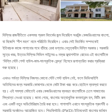
দিল্লির রাজনীতিতে একসময় প্রবল বিতর্কের জন্ম দিয়েছিল অরবিন্দ কেজরিওয়ালের বাংলো,
যা বিজেপি ‘শীশ মহল’ নামে পরিচিতি দিয়েছিল। এবার সেই বিতর্কিত সম্পদকেই
ইতিবাচক কাজে লাগানোর পথে হাঁটছে রেখা গুপ্তার নেতৃত্বাধীন দিল্লি সরকার। সরকারি
সূত্রে খবর, উত্তর দিল্লির সিভিল লাইন্সের ৬ নম্বর ফ্ল্যাগস্টাফ রোডের এই বাংলোটিকে
‘দিল্লি স্টেট গেস্ট হাউস-কাম-সাংস্কৃতিক কেন্দ্র’ হিসেবে রূপান্তরিত করার প্রক্রিয়া
শুরু হয়েছে।
এখনও পর্যন্ত দিল্লির নিজস্ব কোনো স্টেট গেস্ট হাউস নেই, ফলে ভিভিআইপি
অতিথিদের জন্য সরকারি কোষাগার থেকে মোটা টাকা খরচ করে হোটেলে ব্যবস্থা করতে
হয়। এই সমস্যা মেটাতেই এবার কেজরিওয়ালের ব্যবহৃত বাংলোটিকে ঢেলে সাজানোর
সিদ্ধান্ত নেওয়া হয়েছে। জানা গেছে, বাংলোয় অত্যাধুনিক কনফারেন্স হল, মিটিং রুম
এবং একটি নতুন অডিটোরিয়াম তৈরি করা হবে। পাশাপাশি এখানে সাংস্কৃতিক প্রদর্শনী ও
সরকারি অনুষ্ঠানও আয়োজিত হবে। পিডব্লিউডি (PWD) ইতিমধ্যেই বাংলোর বর্তমান