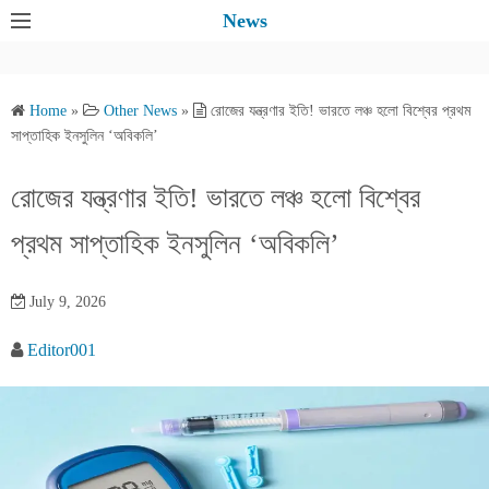
S
News
k
i
p
Home
»
Other News
»
রোজের যন্ত্রণার ইতি! ভারতে লঞ্চ হলো বিশ্বের প্রথম
t
সাপ্তাহিক ইনসুলিন ‘অবিকলি’
o
c
রোজের যন্ত্রণার ইতি! ভারতে লঞ্চ হলো বিশ্বের
o
প্রথম সাপ্তাহিক ইনসুলিন ‘অবিকলি’
n
t
e
July 9, 2026
n
Editor001
t