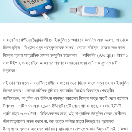
ডায়াবেটিস রোগীদের দৈনন্দিন জীবনে ইনসুলিন নেওয়ার যে ক্লান্তি এবং যন্ত্রণা, তা থেকে
মিলল মুক্তি। বিখ্যাত ওষুধ প্রস্তুতকারক সংস্থা ‘নোভো নর্ডিস্ক’ ভারতে লঞ্চ করল
বিশ্বের প্রথম সাপ্তাহিক বেসাল ইনসুলিন ইঞ্জেকশন—‘অবিকলি’ (Awiqli)। টাইপ ১
এবং টাইপ ২ ডায়াবেটিসে আক্রান্ত প্রাপ্তবয়স্কদের জন্য এটি এক যুগান্তকারী
উদ্ভাবন।
এই থেরাপির ফলে ডায়াবেটিস রোগীদের বছরের ৩৬৫ দিনের বদলে মাত্র ৫২ বার ইনসুলিন
নিলেই চলবে। নোভো নর্ডিস্ক ইন্ডিয়ার ম্যানেজিং ডিরেক্টর বিক্রান্ত শ্রোত্রীয়
জানিয়েছেন, আধুনিক এই চিকিৎসা ব্যবস্থা ভারতসহ বিশ্বের মাত্র সাতটি দেশে বর্তমানে
উপলব্ধ। এটি ৭০০ এবং ২,১০০ ইউনিটের দুটি পেনে পাওয়া যাবে, যার দাম ইউনিট
প্রতি মাত্র ৩.৭৩ টাকা। চিকিৎসকদের মতে, এই সাপ্তাহিক ইনসুলিন কেবল রোগীদের
জীবনযাত্রাকেই সহজ করবে না, বরং রক্তে শর্করার মাত্রা নিয়ন্ত্রণেও প্রথাগত
ইনসুলিনের তুলনায় অত্যন্ত কার্যকর। দাম হাতের নাগালে থাকায় উদ্ভাবনী এই চিকিৎসা