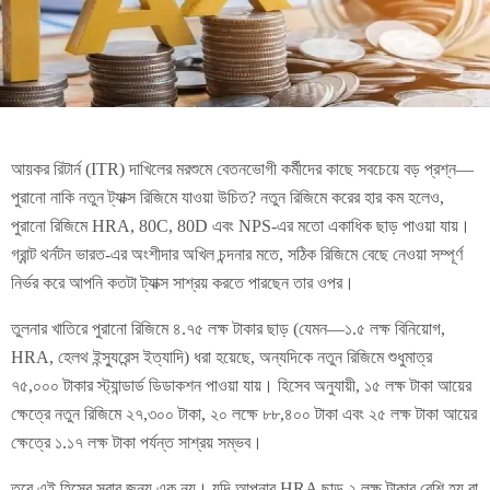
আয়কর রিটার্ন (ITR) দাখিলের মরশুমে বেতনভোগী কর্মীদের কাছে সবচেয়ে বড় প্রশ্ন—
পুরানো নাকি নতুন ট্যাক্স রিজিমে যাওয়া উচিত? নতুন রিজিমে করের হার কম হলেও,
পুরানো রিজিমে HRA, 80C, 80D এবং NPS-এর মতো একাধিক ছাড় পাওয়া যায়।
গ্রান্ট থর্নটন ভারত-এর অংশীদার অখিল চন্দনার মতে, সঠিক রিজিমে বেছে নেওয়া সম্পূর্ণ
নির্ভর করে আপনি কতটা ট্যাক্স সাশ্রয় করতে পারছেন তার ওপর।
তুলনার খাতিরে পুরানো রিজিমে ৪.৭৫ লক্ষ টাকার ছাড় (যেমন—১.৫ লক্ষ বিনিয়োগ,
HRA, হেলথ ইন্স্যুরেন্স ইত্যাদি) ধরা হয়েছে, অন্যদিকে নতুন রিজিমে শুধুমাত্র
৭৫,০০০ টাকার স্ট্যান্ডার্ড ডিডাকশন পাওয়া যায়। হিসেব অনুযায়ী, ১৫ লক্ষ টাকা আয়ের
ক্ষেত্রে নতুন রিজিমে ২৭,৩০০ টাকা, ২০ লক্ষে ৮৮,৪০০ টাকা এবং ২৫ লক্ষ টাকা আয়ের
ক্ষেত্রে ১.১৭ লক্ষ টাকা পর্যন্ত সাশ্রয় সম্ভব।
তবে এই হিসেব সবার জন্য এক নয়। যদি আপনার HRA ছাড় ২ লক্ষ টাকার বেশি হয় বা