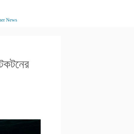
her News
 টেকটনের