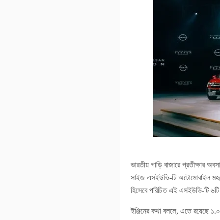
ভারতীয় গাড়ি বাজারে প্রতীক্ষার অব
সাইজ এসইউভি-টি অটোমোবাইল মহলে সা
হিসেবে পরিচিত এই এসইউভি-টি ৬টি ভ
ইঞ্জিনের কথা বললে, এতে রয়েছে ১.০