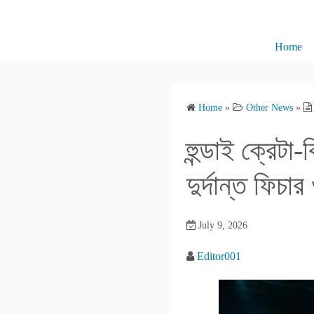
S
k
i
Home
p
t
o
Home
»
Other News
»
c
o
হুন্ডাই ক্রেটা
n
t
দুর্দান্ত ফিচা
e
n
July 9, 2026
t
Editor001