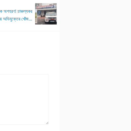
ীকে অপহরণ! চাঞ্চল্যকর
য় অভিযুক্তের খোঁজ...