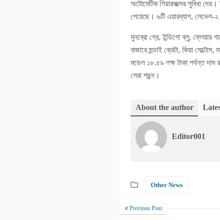
অটোমেটিক গিয়ারবক্সের সুবিধা দেয়
পেয়েছে। ৬টি এয়ারব্যাগ, লেভেল-২ 
মুনব্রো গ্রে, ইন্ডিগো ব্লু, ফ্লে
বাজারে হুন্ডাই ক্রেটা, কিয়া সেল্টোস,
মডেল ১৮.৫৯ লক্ষ টাকা পর্যন্ত দাম
সেরা পছন্দ।
About the author
Lates
Editor001
Other News
Previous Post