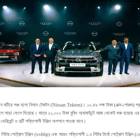
সান ঘটিয়ে লঞ্চ হলো নিসান টেকটন (Nissan Tekton)। ১০.৪৯ লক্ষ টাকা (এক্স-শোরুম) প্রা
ড়া ফেলে দিয়েছে। মাত্র ২১,০০০ টাকা বুকিং অ্যামাউন্টে আজ থেকেই শুরু হয়েছে এর বুকিং
েরিয়েন্ট ও দুটি শক্তিশালী ইঞ্জিন অপশনে পাওয়া যাবে।
 লিটার পেট্রোল ইঞ্জিন (৯৯bhp) এবং আরও শক্তিশালী ১.৩ লিটার টার্বো পেট্রোল ইঞ্জিন 