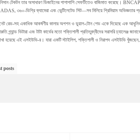
। নিসান টেকটন তার অসাধারণ ডিজাইনের পাশাপাশি সেফটিতেও বাজিমাত করেছে। BNCAP ক্র্য
ADAS, ৩৬০-ডিগ্রি ক্যামেরা এবং ভেন্টিলেটেড সিট—সব মিলিয়ে প্রিমিয়াম অভিজ্ঞতার প্র
য়ার গানেট রেড-সহ একাধিক আকর্ষণীয় কালার অপশন ও ডুয়াল-টোন শেড একে দিয়েছে এক আধুনিক
 মারুতি গ্র্যান্ড ভিটারা এবং টাটা কার্ভের মতো শক্তিশালী প্রতিদ্বন্দ্বীদের সরাসরি চ্যালেঞ্জ 
 রাখা হয়েছে এই এসইউভি-র। যারা একটি স্টাইলিশ, শক্তিশালী ও নিরাপদ এসইউভি খুঁজছেন,
t posts