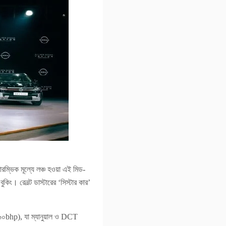
রম্ভিক মূল্যে লঞ্চ হওয়া এই মিড-
। রেনল্ট ডাস্টারের ‘সিস্টার কার’
(১৬০bhp), যা ম্যানুয়াল ও DCT