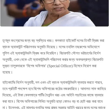
তৃণমূল কংগ্রেসের জন্য বড় স্বস্তির খবর। কলকাতা হাইকোর্ট দলের তিনটি ফ্রিজ করা
ব্যাংক অ্যাকাউন্ট পরিচালনার অনুমতি দিয়েছে। দলের তহবিল তছরুপের অভিযোগে
পুলিশ এই অ্যাকাউন্টগুলি ফ্রিজ করে দিয়েছিল। বিচারপতি সৌগত ভট্টাচার্যের নির্দেশ
অনুযায়ী, এখন থেকে এই অ্যাকাউন্টগুলি পরিচালনা করার জন্য অবসরপ্রাপ্ত বিচারপতি
সুব্রত তালুকদারকে ‘বিশেষ অফিসার’ (Special Officer) হিসেবে নিয়োগ করা
হয়েছে।
হাইকোর্টের নির্দেশ অনুযায়ী, দল এখন এই ব্যাংক অ্যাকাউন্টগুলি ব্যবহার করতে পারবে,
তবে প্রতিটি পদক্ষেপ হবে বিশেষ অফিসারের কঠোর নজরদারিতে। আদালত সাফ জানিয়ে
দিয়েছে, এই টাকা কেবলমাত্র পার্টির দৈনন্দিন খরচ এবং আইনি লড়াইয়ের কাজে ব্যবহার
করা যাবে। বিশেষ অফিসারের লিখিত অনুমতি ছাড়া কোনও বড় বা ছোট খরচ করা যাবে
না। উল্লেখ্য, এই মামলার শুনানির সময় রাজ্য সরকার আইনি খরচের জন্য দলের ব্যাংক