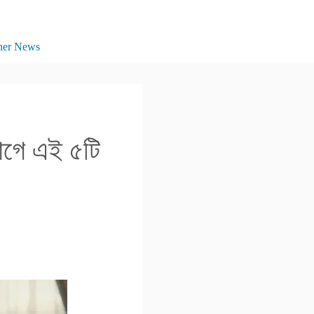
her News
আগে এই ৫টি