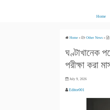
S
k
i
Home
p
t
o
Home
»
Other News
»
c
o
ঘণ্টাখানেক প
n
t
পরীক্ষা করা মাস
e
n
July 9, 2026
t
Editor001