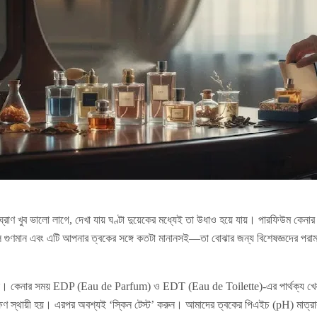
ঘ্রাণ খুব ভালো লাগে, দেখা যায় ঘণ্টা দুয়েকের মধ্যেই তা উধাও হয়ে যায়। পারফিউম কেন
গুণমান এবং এটি আপনার ত্বকের সঙ্গে কতটা মানানসই—তা বোঝার জন্য বিশেষজ্ঞদের পরামর
রন। কেনার সময় EDP (Eau de Parfum) ও EDT (Eau de Toilette)-এর পার্থক্য খে
্ষণ স্থায়ী হয়। এরপর অবশ্যই ‘স্কিন টেস্ট’ করুন। আমাদের ত্বকের পিএইচ (pH) মাত্র