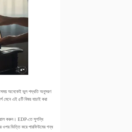
ার সময় অনেকেই ভুল পদ্ধতি অনুসরণ
্শ মেনে এই ৫টি বিষয় যাচাই করা
য়াল করুন। EDP-তে সুগন্ধি
ার ওপর ভিত্তি করে পারফিউমের গন্ধ