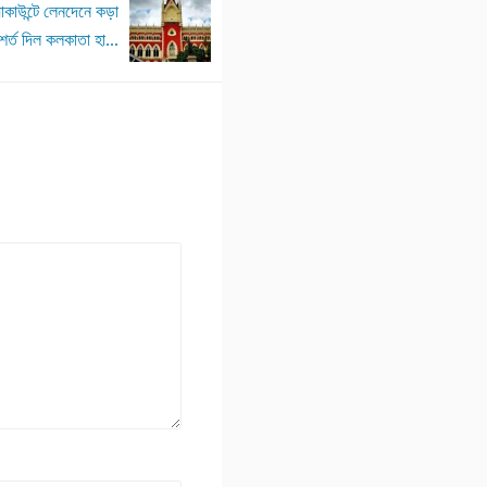
যাকাউন্টে লেনদেনে কড়া
শর্ত দিল কলকাতা হা...