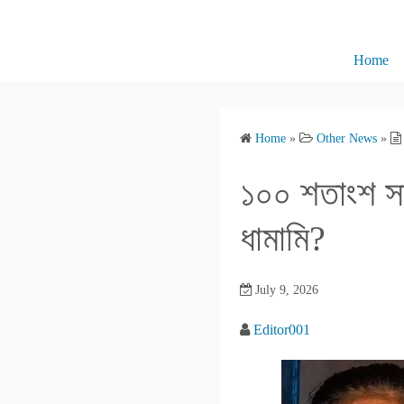
S
k
i
Home
p
t
o
Home
»
Other News
»
c
o
১০০ শতাংশ সাক
n
t
ধামামি?
e
n
July 9, 2026
t
Editor001