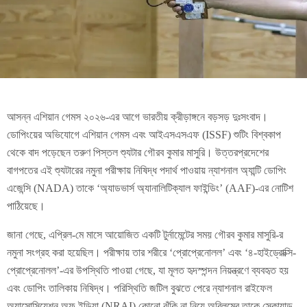
আসন্ন এশিয়ান গেমস ২০২৬-এর আগে ভারতীয় ক্রীড়াঙ্গনে বড়সড় দুঃসংবাদ।
ডোপিংয়ের অভিযোগে এশিয়ান গেমস এবং আইএসএসএফ (ISSF) শুটিং বিশ্বকাপ
থেকে বাদ পড়েছেন তরুণ পিস্তল শ্যুটার গৌরব কুমার মাসুরি। উত্তরপ্রদেশের
বাগপতের এই শ্যুটারের নমুনা পরীক্ষায় নিষিদ্ধ পদার্থ পাওয়ায় ন্যাশনাল অ্যান্টি ডোপিং
এজেন্সি (NADA) তাকে ‘অ্যাডভার্স অ্যানালিটিক্যাল ফাইন্ডিং’ (AAF)-এর নোটিশ
পাঠিয়েছে।
জানা গেছে, এপ্রিল-মে মাসে আয়োজিত একটি টুর্নামেন্টের সময় গৌরব কুমার মাসুরি-র
নমুনা সংগ্রহ করা হয়েছিল। পরীক্ষায় তার শরীরে ‘প্রোপ্রেনোলল’ এবং ‘৪-হাইড্রোক্সি-
প্রোপ্রেনোলল’-এর উপস্থিতি পাওয়া গেছে, যা মূলত হৃদস্পন্দন নিয়ন্ত্রণে ব্যবহৃত হয়
এবং ডোপিং তালিকায় নিষিদ্ধ। পরিস্থিতি জটিল বুঝতে পেরে ন্যাশনাল রাইফেল
অ্যাসোসিয়েশন অফ ইন্ডিয়া (NRAI) কোনো ঝুঁকি না নিয়ে অবিলম্বে তাকে স্কোয়াড