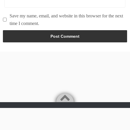
Save my name, email, and website in this browser for the next
time I comment.
Powered by
WordPress
Theme by
Simple Days
Tech & world news in here
©2026
News