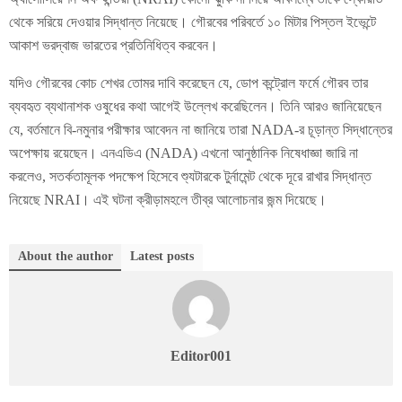
থেকে সরিয়ে দেওয়ার সিদ্ধান্ত নিয়েছে। গৌরবের পরিবর্তে ১০ মিটার পিস্তল ইভেন্টে
আকাশ ভরদ্বাজ ভারতের প্রতিনিধিত্ব করবেন।
যদিও গৌরবের কোচ শেখর তোমর দাবি করেছেন যে, ডোপ কন্ট্রোল ফর্মে গৌরব তার
ব্যবহৃত ব্যথানাশক ওষুধের কথা আগেই উল্লেখ করেছিলেন। তিনি আরও জানিয়েছেন
যে, বর্তমানে বি-নমুনার পরীক্ষার আবেদন না জানিয়ে তারা NADA-র চূড়ান্ত সিদ্ধান্তের
অপেক্ষায় রয়েছেন। এনএডিএ (NADA) এখনো আনুষ্ঠানিক নিষেধাজ্ঞা জারি না
করলেও, সতর্কতামূলক পদক্ষেপ হিসেবে শ্যুটারকে টুর্নামেন্ট থেকে দূরে রাখার সিদ্ধান্ত
নিয়েছে NRAI। এই ঘটনা ক্রীড়ামহলে তীব্র আলোচনার জন্ম দিয়েছে।
About the author
Latest posts
Editor001