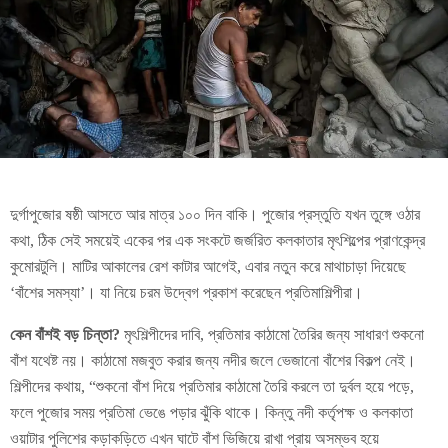
দুর্গাপুজোর ষষ্ঠী আসতে আর মাত্র ১০০ দিন বাকি। পুজোর প্রস্তুতি যখন তুঙ্গে ওঠার
কথা, ঠিক সেই সময়েই একের পর এক সংকটে জর্জরিত কলকাতার মৃৎশিল্পের প্রাণকেন্দ্র
কুমোরটুলি। মাটির আকালের রেশ কাটার আগেই, এবার নতুন করে মাথাচাড়া দিয়েছে
‘বাঁশের সমস্যা’। যা নিয়ে চরম উদ্বেগ প্রকাশ করেছেন প্রতিমাশিল্পীরা।
কেন বাঁশই বড় চিন্তা?
মৃৎশিল্পীদের দাবি, প্রতিমার কাঠামো তৈরির জন্য সাধারণ শুকনো
বাঁশ যথেষ্ট নয়। কাঠামো মজবুত করার জন্য নদীর জলে ভেজানো বাঁশের বিকল্প নেই।
শিল্পীদের কথায়, “শুকনো বাঁশ দিয়ে প্রতিমার কাঠামো তৈরি করলে তা দুর্বল হয়ে পড়ে,
ফলে পুজোর সময় প্রতিমা ভেঙে পড়ার ঝুঁকি থাকে। কিন্তু নদী কর্তৃপক্ষ ও কলকাতা
ওয়াটার পুলিশের কড়াকড়িতে এখন ঘাটে বাঁশ ভিজিয়ে রাখা প্রায় অসম্ভব হয়ে