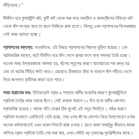
দাঁড়িয়েছে।”
দীর্ঘদিন ধরে কুমারটুলি ঘাট, কুটি ঘাট থেকে শুরু করে নবদ্বীপ ও কাকদ্বীপের বিভিন্ন ঘাট
থেকে বাঁশ সংগ্রহ করে তা জলে ভিজিয়ে রাখা হতো। কিন্তু এখন প্রশাসনের নিষেধাজ্ঞায়
সেই কাজ ব্যাহত হচ্ছে।
প্রশাসনের বক্তব্য:
অন্যদিকে, এই বিষয়ে প্রশাসনের নিজস্ব যুক্তি রয়েছে। এক
আধিকারিক জানান, ঘাটে দীর্ঘদিন ধরে বাঁশ ফেলে রাখার ফলে নানা সমস্যা তৈরি হচ্ছে।
অনেক সময় উদ্ধারকাজে সমস্যা হয়, বাঁশের স্তূপের কারণে যাতায়াতের পথ রুদ্ধ হয়
এবং তা ঘাটের সিঁড়ির ক্ষতি করে। এছাড়াও ঠিকমতো বাঁধা না থাকলে বাঁশ নদীতে ভেসে
গিয়ে জলপথে দুর্ঘটনার কারণ হতে পারে।
সময় হারানোর ভয়:
ইতিমধ্যেই প্রায় ৬ সপ্তাহ মাটির সংকটের কারণে কুমোরটুলিতে
প্রতিমা তৈরির কাজ থমকে ছিল। সেই ধাক্কা সামলে ১০ দিন হলো মাটির জোগান
স্বাভাবিক হয়েছে। কাজে গতি ফেরার ঠিক মুখেই এই নতুন বিপত্তি। বর্ষার কারণে
প্রতিমা শুকোতে এমনিতেই দেরি হচ্ছে, তার ওপর বাঁশের জোগান নিয়ে টানাপোড়েন চলায়
অনেক কর্মশালাতেই এখন ডাবল শিফটে কাজ চলছে। হাতে থাকা সময়টুকু কীভাবে কাজে
লাগিয়ে দ্রুত প্রতিমা তৈরি শেষ করা যায়, এখন সেটাই বড় চ্যালেঞ্জ মৃৎশিল্পীদের কাছে।