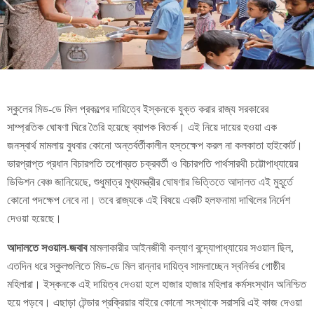
স্কুলের মিড-ডে মিল প্রকল্পের দায়িত্বে ইস্কনকে যুক্ত করার রাজ্য সরকারের
সাম্প্রতিক ঘোষণা ঘিরে তৈরি হয়েছে ব্যাপক বিতর্ক। এই নিয়ে দায়ের হওয়া এক
জনস্বার্থ মামলায় বুধবার কোনো অন্তর্বর্তীকালীন হস্তক্ষেপ করল না কলকাতা হাইকোর্ট।
ভারপ্রাপ্ত প্রধান বিচারপতি তপোব্রত চক্রবর্তী ও বিচারপতি পার্থসারথী চট্টোপাধ্যায়ের
ডিভিশন বেঞ্চ জানিয়েছে, শুধুমাত্র মুখ্যমন্ত্রীর ঘোষণার ভিত্তিতে আদালত এই মুহূর্তে
কোনো পদক্ষেপ নেবে না। তবে রাজ্যকে এই বিষয়ে একটি হলফনামা দাখিলের নির্দেশ
দেওয়া হয়েছে।
আদালতে সওয়াল-জবাব
মামলাকারীর আইনজীবী কল্যাণ বন্দ্যোপাধ্যায়ের সওয়াল ছিল,
এতদিন ধরে স্কুলগুলিতে মিড-ডে মিল রান্নার দায়িত্ব সামলাচ্ছেন স্বনির্ভর গোষ্ঠীর
মহিলারা। ইস্কনকে এই দায়িত্ব দেওয়া হলে হাজার হাজার মহিলার কর্মসংস্থান অনিশ্চিত
হয়ে পড়বে। এছাড়া টেন্ডার প্রক্রিয়ার বাইরে কোনো সংস্থাকে সরাসরি এই কাজ দেওয়া