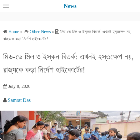
S
News
k
i
p
Home
»
Other News
»
মিড-ডে মিল ও ইস্কন বিতর্ক: এখনই হস্তক্ষেপ নয়,
t
রাজ্যকে কড়া নির্দেশ হাইকোর্টের!
o
c
মিড-ডে মিল ও ইস্কন বিতর্ক: এখনই হস্তক্ষেপ নয়,
o
রাজ্যকে কড়া নির্দেশ হাইকোর্টের!
n
t
e
July 8, 2026
n
Samrat Das
t