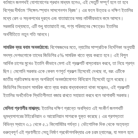
বর্তমানে জলপথই যোগাযোগের প্রধান মাধ্যম হলেও, এই সেতুটি সম্পূর্ণ হলে তা হবে
বিশ্বের দীর্ঘতম ‘সিঙ্গেল-স্প্যান সাসপেনশন ব্রিজ’। এর ফলে উত্তর ও দক্ষিণ ইতালির
মধ্যে রেল ও সড়কপথের দূরত্ব এবং যাতায়াতের সময় নাটকীয়ভাবে কমে আসবে।
সরকারি তথ্যমতে, এটি শুধু যাতায়াতই নয়, পণ্য পরিবহনের ক্ষেত্রেও ইতালির
অর্থনীতিতে নতুন গতি আনবে।
সামরিক ব্যয় বনাম অবকাঠামো:
বিশেষজ্ঞদের মতে, ন্যাটোর সাম্প্রতিক নির্দেশিকা অনুযায়ী
সদস্য দেশগুলোকে তাদের জিডিপির ৫% সামরিক খাতে ব্যয় করতে হবে। এই বিপুল
আর্থিক চাপের মুখেও ইতালি কীভাবে মেগা এই প্রকল্পটি বাস্তবায়ন করবে, তা নিয়ে প্রশ্ন
ছিল। মেলোনি সরকার একে কেবল গণপূর্ত প্রকল্প হিসেবেই দেখছে না, বরং এটিকে
জাতীয় প্রতিরক্ষার জন্য অপরিহার্য অবকাঠামোগত বিনিয়োগ হিসেবেই তুলে ধরেছে।
জিডিপির সিংহভাগ সামরিক খাতে ব্যয় করার বাধ্যবাধকতা থাকা সত্ত্বেও, এই প্রকল্পটি
ইতালির অর্থনৈতিক স্থিতিশীলতা বজায় রাখতে সহায়তা করবে বলে আশাবাদী সরকার।
মেসিনা প্রণালীর মাহাত্ম্য:
ইতালির দক্ষিণ প্রান্তে অবস্থিত এই সংকীর্ণ জলপথটি
ভূমধ্যসাগরের টাইরেনিয়ান ও আয়োনিয়ান সাগরকে যুক্ত করেছে। এর প্রশস্ততা
বিভিন্ন স্থানে ৩.১ থেকে ৫.১ কিলোমিটার পর্যন্ত। ভৌগোলিক দিক থেকে অত্যন্ত
গুরুত্বপূর্ণ এই প্রণালীতে সেতু নির্মাণ প্রকৌশলবিদ্যার এক চরম চ্যালেঞ্জ, যা সফল হলে