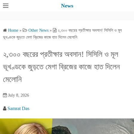
S
News
k
i
p
Home
»
Other News
»
২,৩০০ বছরের প্রতীক্ষার অবসান! সিসিলি ও মূল
t
ভূখণ্ডকে জুড়তে মেগা ব্রিজের কাজে হাত দিলেন মেলোনি
o
c
২,৩০০ বছরের প্রতীক্ষার অবসান! সিসিলি ও মূল
o
ভূখণ্ডকে জুড়তে মেগা ব্রিজের কাজে হাত দিলেন
n
t
মেলোনি
e
n
July 8, 2026
t
Samrat Das