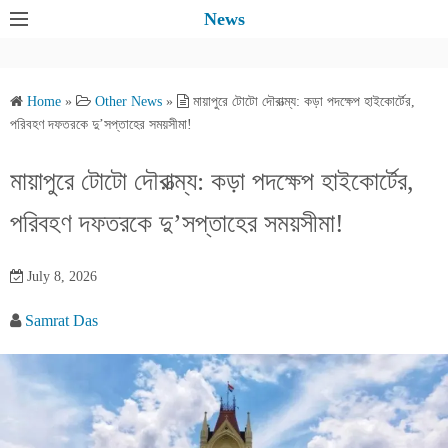
S
News
k
i
p
Home
»
Other News
»
মায়াপুরে টোটো দৌরাত্ম্য: কড়া পদক্ষেপ হাইকোর্টের,
t
পরিবহণ দফতরকে দু’সপ্তাহের সময়সীমা!
o
c
মায়াপুরে টোটো দৌরাত্ম্য: কড়া পদক্ষেপ হাইকোর্টের,
o
পরিবহণ দফতরকে দু’সপ্তাহের সময়সীমা!
n
t
e
July 8, 2026
n
Samrat Das
t