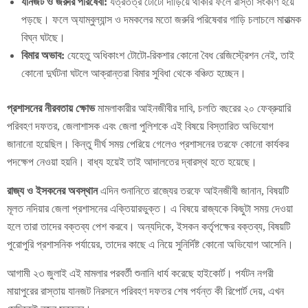
যানজট ও জরুরি পরিষেবা:
যত্রতত্র টোটো দাঁড়িয়ে থাকার ফলে রাস্তা সংকীর্ণ হয়ে
পড়ছে। ফলে অ্যাম্বুল্যান্স ও দমকলের মতো জরুরি পরিষেবার গাড়ি চলাচলে মারাত্মক
বিঘ্ন ঘটছে।
বিমার অভাব:
যেহেতু অধিকাংশ টোটো-রিকশার কোনো বৈধ রেজিস্ট্রেশন নেই, তাই
কোনো দুর্ঘটনা ঘটলে আক্রান্তরা বিমার সুবিধা থেকে বঞ্চিত হচ্ছেন।
প্রশাসনের নীরবতায় ক্ষোভ
মামলাকারীর আইনজীবীর দাবি, চলতি বছরের ২০ ফেব্রুয়ারি
পরিবহণ দফতর, জেলাশাসক এবং জেলা পুলিশকে এই বিষয়ে বিস্তারিত অভিযোগ
জানানো হয়েছিল। কিন্তু দীর্ঘ সময় পেরিয়ে গেলেও প্রশাসনের তরফে কোনো কার্যকর
পদক্ষেপ নেওয়া হয়নি। বাধ্য হয়েই তাই আদালতের দ্বারস্থ হতে হয়েছে।
রাজ্য ও ইসকনের অবস্থান
এদিন শুনানিতে রাজ্যের তরফে আইনজীবী জানান, বিষয়টি
মূলত নদিয়ার জেলা প্রশাসনের এক্তিয়ারভুক্ত। এ বিষয়ে রাজ্যকে কিছুটা সময় দেওয়া
হলে তারা তাদের বক্তব্য পেশ করবে। অন্যদিকে, ইসকন কর্তৃপক্ষের বক্তব্য, বিষয়টি
পুরোপুরি প্রশাসনিক পর্যায়ের, তাদের কাছে এ নিয়ে সুনির্দিষ্ট কোনো অভিযোগ আসেনি।
আগামী ২৩ জুলাই এই মামলার পরবর্তী শুনানি ধার্য করেছে হাইকোর্ট। পর্যটন নগরী
মায়াপুরের রাস্তায় যানজট নিরসনে পরিবহণ দফতর শেষ পর্যন্ত কী রিপোর্ট দেয়, এখন