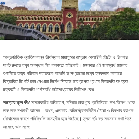
আন্তর্জাতিক খ্যাতিসম্পন্ন তীর্থস্থান মায়াপুরের রাস্তায় বেআইনি টোটো ও রিকশার
দাপট রুখতে কড়া অবস্থান নিল কলকাতা হাইকোর্ট। মঙ্গলবার এই জনস্বার্থ মামলার
শুনানিতে রাজ্য পরিবহণ দফতরকে আগামী দু’সপ্তাহের মধ্যে হলফনামা আকারে
বিস্তারিত রিপোর্ট জমা দেওয়ার নির্দেশ দিয়েছে ভারপ্রাপ্ত প্রধান বিচারপতি তপব্রত
চক্রবর্তী ও বিচারপতি পার্থসারথি চট্টোপাধ্যায়ের ডিভিশন বেঞ্চ।
সমস্যার মূলে কী?
মামলাকারীর অভিযোগ, নদিয়ার মায়াপুরে প্রতিনিয়ত দেশ-বিদেশ থেকে
লক্ষ লক্ষ দর্শনার্থী আসেন। অথচ, এলাকায় রেজিস্ট্রেশনবিহীন টোটো ও রিকশার ব্যাপক
দৌরাত্ম্যের কারণে পরিস্থিতি অসহনীয় হয়ে উঠেছে। মূলত দুটি বড় সমস্যার কথা উঠে
এসেছে আদালতে: