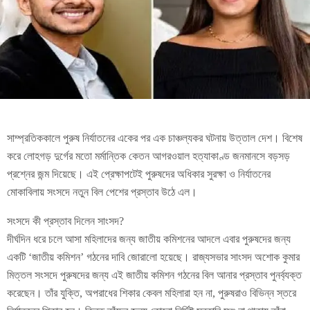
সাম্প্রতিককালে পুরুষ নির্যাতনের একের পর এক চাঞ্চল্যকর ঘটনায় উত্তাল দেশ। বিশেষ
করে লোহগড় দুর্গের মতো মর্মান্তিক কেতন আগরওয়াল হত্যাকাণ্ড জনমানসে বড়সড়
প্রশ্নের জন্ম দিয়েছে। এই প্রেক্ষাপটেই পুরুষদের অধিকার সুরক্ষা ও নির্যাতনের
মোকাবিলায় সংসদে নতুন বিল পেশের প্রস্তাব উঠে এল।
সংসদে কী প্রস্তাব দিলেন সাংসদ?
দীর্ঘদিন ধরে চলে আসা মহিলাদের জন্য জাতীয় কমিশনের আদলে এবার পুরুষদের জন্য
একটি ‘জাতীয় কমিশন’ গঠনের দাবি জোরালো হয়েছে। রাজ্যসভার সাংসদ অশোক কুমার
মিত্তল সংসদে পুরুষদের জন্য এই জাতীয় কমিশন গঠনের বিল আনার প্রস্তাব পুনর্ব্যক্ত
করেছেন। তাঁর যুক্তি, অপরাধের শিকার কেবল মহিলারা হন না, পুরুষরাও বিভিন্ন স্তরে