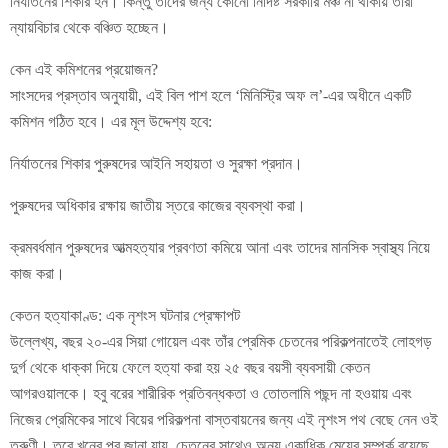
নির্যাতনের শিকার হন। কিন্তু তাঁদের জন্য কোনো নির্দিষ্ট সরকারি মঞ্চ না থাকায় তাঁরা
ন্যায়বিচার থেকে বঞ্চিত হচ্ছেন।
কেন এই কমিশনের প্রয়োজন?
সাংসদের প্রস্তাব অনুযায়ী, এই বিল পাশ হলে ‘মিনিস্ট্রি অফ ল’-এর অধীনে একটি
কমিশন গঠিত হবে। এর মূল উদ্দেশ্য হবে:
নির্যাতনের শিকার পুরুষদের আইনি সহায়তা ও সুরক্ষা প্রদান।
পুরুষদের অধিকার রক্ষায় জাতীয় স্তরে কাজের ব্যবস্থা করা।
ক্রমবর্ধমান পুরুষদের আত্মহত্যার প্রবণতা কমিয়ে আনা এবং তাদের মানসিক স্বাস্থ্য নিয়ে
কাজ করা।
কেতন হত্যাকাণ্ড: এক নৃশংস ঘটনার প্রেক্ষাপট
উল্লেখ্য, বছর ২০-এর সিয়া গোয়েল এবং তাঁর প্রেমিক চেতনের পরিকল্পনাতেই লোহগড়
দুর্গ থেকে ধাক্কা দিয়ে ফেলে হত্যা করা হয় ২৫ বছর বয়সী ব্যবসায়ী কেতন
আগরওয়ালকে। হবু বরের শারীরিক প্রতিবন্ধকতা ও তোতলামি পছন্দ না হওয়ায় এবং
নিজের প্রেমিকের সাথে বিয়ের পরিকল্পনা বাস্তবায়নের জন্য এই নৃশংস পথ বেছে নেন ওই
তরুণী। তবে খুনের পর জানা যায়, চেতনের সাথেও অন্য একাধিক মেয়ের সম্পর্ক রয়েছে,