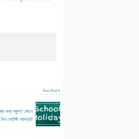
Next Post
জ্যে বন্ধ স্কুল? জেনে
নিন লেটেস্ট আপডেট