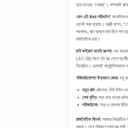
হতে চলেছে ‘গেরুয়া’। সম্প্রতি রাজ
কেন এই রঙের পরিবর্তন?
সাংবাদিকদের
রেখেই করা হয়েছে। মন্ত্রী বলেন, “
প্রসঙ্গত, বাম আমলে বাস ছিল লাল রঙ
রাজনৈতিক চর্চা।
ছবি ভাইরাল হতেই জল্পনা:
গত কয়েক দ
(AC-58) বাসে এই রঙ দেখে যাত্রীদ
গিয়েছিল। এরপরই আনুষ্ঠানিকভাবে 
পরিকাঠামোগত উন্নয়নে জোর:
শুধু র
নতুন রুট:
সল্টলেক, নিউ টাউন এবং
সেবা বৃদ্ধি:
বন্ধ হয়ে যাওয়া রুটগ
পরিকাঠামো:
শহর ও জেলার বিভিন্ন
রাজনৈতিক বিতর্ক:
সরকার বিষয়টিকে শু
করছে। তবে পরিবহণ দপ্তরের দাবি, য