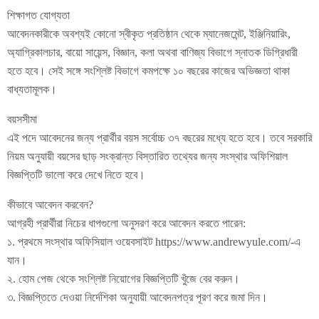
শিক্ষাগত যোগ্যতা
আবেদনকারীকে অবশ্যই কোনো স্বীকৃত প্রতিষ্ঠান থেকে ম্যানেজমেন্ট, ইঞ্জিনিয়ারিং,
অ্যাগ্রিকালচার, বায়ো সায়েন্স, বিজ্ঞান, কলা অথবা বাণিজ্য বিভাগে স্নাতক ডিগ্রিধারী
হতে হবে। সেই সঙ্গে সংশ্লিষ্ট বিভাগে কমপক্ষে ১০ বছরের কাজের অভিজ্ঞতা থাকা
বাধ্যতামূলক।
বয়সসীমা
এই পদে আবেদনের জন্য প্রার্থীর বয়স সর্বোচ্চ ৩৭ বছরের মধ্যে হতে হবে। তবে সরকারি
নিয়ম অনুযায়ী বয়সের ছাড় সংক্রান্ত বিস্তারিত তথ্যের জন্য সংস্থার অফিশিয়াল
বিজ্ঞপ্তিটি ভালো করে দেখে নিতে হবে।
কীভাবে আবেদন করবেন?
আগ্রহী প্রার্থীরা নিচের ধাপগুলো অনুসরণ করে আবেদন করতে পারেন:
১. প্রথমে সংস্থার অফিসিয়াল ওয়েবসাইট https://www.andrewyule.com/-এ
যান।
২. হোম পেজ থেকে সংশ্লিষ্ট নিয়োগের বিজ্ঞপ্তিটি খুঁজে বের করুন।
৩. বিজ্ঞপ্তিতে দেওয়া নির্দেশিকা অনুযায়ী আবেদনপত্র পূরণ করে জমা দিন।