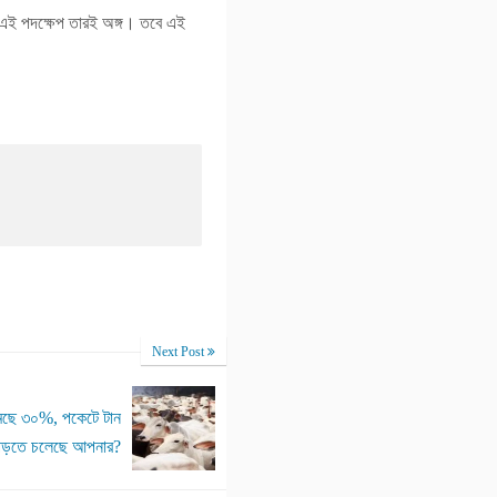
রে এই পদক্ষেপ তারই অঙ্গ। তবে এই
Next Post
কমছে ৩০%, পকেটে টান
ড়তে চলেছে আপনার?