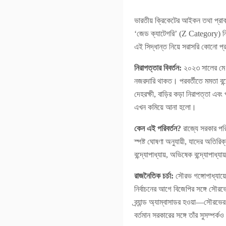
ভারতীয় ক্রিকেটের আইকন তথা প্রাক্
‘জেড ক্যাটেগরি’ (Z Category) নি
এই সিদ্ধান্ত নিয়ে সরাসরি কোনো প
নিরাপত্তার বিবর্তন:
২০২৩ সালের মে ম
নজরদারি থাকত। পরবর্তীতে মমতা বন্
দেহরক্ষী, বাড়ির কড়া নিরাপত্তা এবং
এখন কমিয়ে আনা হলো।
কেন এই পরিবর্তন?
রাজ্যে সরকার পরিব
স্পষ্ট ঘোষণা অনুযায়ী, যাদের অতিরিক
বন্দ্যোপাধ্যায়, অভিষেক বন্দ্যোপা
রাজনৈতিক চর্চা:
সৌরভ গঙ্গোপাধ্যায়ে
নির্বাচনের আগে বিজেপির সঙ্গে সৌরভে
ব্র্যান্ড অ্যাম্বাসাডর হওয়া—সৌরভের
বর্তমান সরকারের সঙ্গে তাঁর সুসম্পর