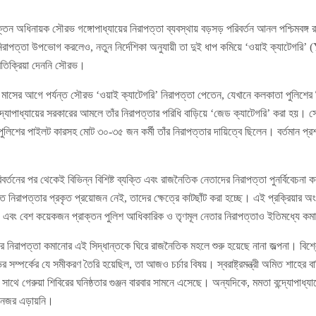
তন অধিনায়ক সৌরভ গঙ্গোপাধ্যায়ের নিরাপত্তা ব্যবস্থায় বড়সড় পরিবর্তন আনল পশ্চিমবঙ্গ
রাপত্তা উপভোগ করলেও, নতুন নির্দেশিকা অনুযায়ী তা দুই ধাপ কমিয়ে ‘ওয়াই ক্যাটেগরি
্রতিক্রিয়া দেননি সৌরভ।
াসের আগে পর্যন্ত সৌরভ ‘ওয়াই ক্যাটেগরি’ নিরাপত্তা পেতেন, যেখানে কলকাতা পুলিশের তি
দ্যোপাধ্যায়ের সরকারের আমলে তাঁর নিরাপত্তার পরিধি বাড়িয়ে ‘জেড ক্যাটেগরি’ করা হয়।
 পুলিশের পাইলট কারসহ মোট ৩০-৩৫ জন কর্মী তাঁর নিরাপত্তার দায়িত্বে ছিলেন। বর্তমান প্র
র্তনের পর থেকেই বিভিন্ন বিশিষ্ট ব্যক্তি এবং রাজনৈতিক নেতাদের নিরাপত্তা পুনর্বিবেচনা করা হ
্ত নিরাপত্তার প্রকৃত প্রয়োজন নেই, তাদের ক্ষেত্রে কাটছাঁট করা হচ্ছে। এই প্রক্রিয়ার অংশ 
ধ্যায় এবং বেশ কয়েকজন প্রাক্তন পুলিশ আধিকারিক ও তৃণমূল নেতার নিরাপত্তাও ইতিমধ্যে ক
র নিরাপত্তা কমানোর এই সিদ্ধান্তকে ঘিরে রাজনৈতিক মহলে শুরু হয়েছে নানা জল্পনা। বি
র সম্পর্কের যে সমীকরণ তৈরি হয়েছিল, তা আজও চর্চার বিষয়। স্বরাষ্ট্রমন্ত্রী অমিত শাহের ব
 সাথে গেরুয়া শিবিরের ঘনিষ্ঠতার গুঞ্জন বারবার সামনে এসেছে। অন্যদিকে, মমতা বন্দ্যোপাধ্য
্কও নজর এড়ায়নি।