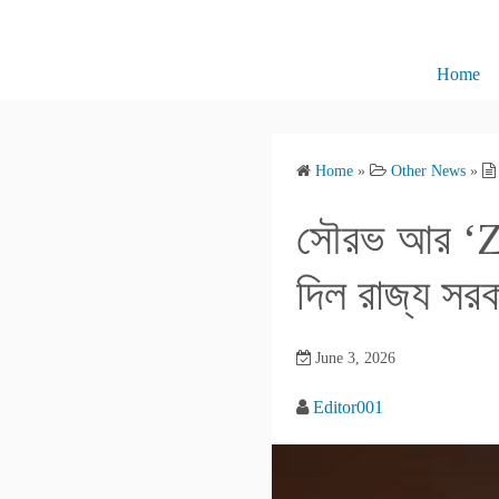
S
k
i
Home
p
t
o
Home
»
Other News
»
c
o
সৌরভ আর ‘Z’ 
n
t
দিল রাজ্য সর
e
n
June 3, 2026
t
Editor001