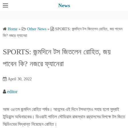
S
News
k
i
p
Home
»
Other News
»
SPORTS: জন্মদিনে টস জিতলেন রোহিত, জয় পাবেন
t
কি? নজরে ফ্যানেরা
o
c
SPORTS: জন্মদিনে টস জিতলেন রোহিত, জয়
o
পাবেন কি? নজরে ফ্যানেরা
n
t
e
April 30, 2022
n
editor
t
আজ ৩৫তম জন্মদিন রোহিত শর্মার। আনন্দের এই দিনে টসভাগ্যও সহায় হলো মুম্বাই
ইন্ডিয়ান্স অধিনায়কের। ডিওয়াই পাতিল স্টেডিয়াম রাজস্থান রয়্যালসের বিপক্ষে টস জিতে
ফিল্ডিংয়ের সিদ্ধান্ত নিয়েছেন রোহিত।