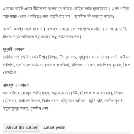
এবারের আইপিএলটা রীতিমতো দুঃস্বপ্নে কাটছে রোহিত শর্মার মুম্বাইয়ের। এখন পর্যন্ত
আট ম্যাচ খেলে একটিতেও জয় পায়নি তার দল। জন্মদিনে কি দুর্ভাগ্য কাটবে?
কাজটা অবশ্য সহজ হবে না। রাজস্থান আছে বেশ ভালো অবস্থানে। ৮ ম্যাচে ৬টিই
জিতে পয়েন্ট তালিকায় দুই নম্বরে সঞ্জু স্যামসনের দল।
মুম্বাই একাদশ
রোহিত শর্মা (অধিনায়ক) ঈশান কিশান, টিম ডেভিড, সূর্যকুমার যাদব, তিলক ভার্মা, কাইরন
পোলার্ড, ড্যানিয়েল স্যামস, কুমার কারতেকিয়া, ঋত্বিক শোকেন, জাসপ্রিত বুমরাহ, রিলে
মেরেডিথ।
রাজস্থান একাদশ
জস বাটলার, দেবদূত পাডিক্কেল, সঞ্জু স্যামসন (উইকেটরক্ষক ও অধিনায়ক), সিমরন
হেটমায়ার, ড্যারেল মিচেল, রিয়ান পরাগ, রবিচন্দ্রন অশ্বিন, ট্রেন্ট বোল্ট, প্রসিধ কৃষ্ণা,
ইয়ুজভেন্দ্র চাহাল, কুলদীপ সেন।
About the author
Latest posts