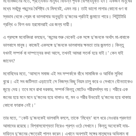
মনোবিজ্ঞানের মতে, প্রত্যেকটি মানুষই বিভিন্ন পৃথক বৈশিষ্ট্যযুক্ত হন। একজন মানুষের
মধ্যে সবটুকু পছন্দের বৈশিষ্ট্য যে মিলবেই, এমন নয়। তাই ভালো লাগার কোনো গুণ বা
স্বভাব থেকে প্রেম বা ভালবাসার অনুভূতি দু’জনের প্রতিই জন্মাতে পারে। পিটুইটারি
গ্রন্থি ও ফিল গুড হরমোনরাই এর জন্য দায়ী।
এ প্রসঙ্গে মনোবিদরা বলছেন, ‘জন্মের শুরু থেকেই এক সঙ্গে দু’জনকে অর্থাৎ মা-বাবাকে
ভালবাসে মানুষ। কাজেই একসঙ্গে দু’জনকে ভালবাসার ক্ষমতা তার জন্মগত। কিন্তু
যখনই সম্পর্ক বা দাম্পত্যের কথা আসে, তখনই আমরা সতর্ক হয়ে যাই।’ কেন যাই
জানেন?
মনোবিদের মতে, ‘আসলে সমাজ এই সব সম্পর্ককে বাঁধে সামাজিক ও আর্থিক সুবিধা
বুঝে। এই সব জটিলতা এড়াতেই সে নিজস্ব কিছু নিয়ম চালু করে ও সেখানে যৌনতাকেও
জুড়ে দেয়। তবে মনে রাখা দরকার, সম্পর্ক কিন্তু মোটেও শরীরসর্বস্ব নয়। শরীরে এক
জনের হয়ে মনে মনে দু’জনের হয়ে থাকাও যা, মন ও শরীর উভয়েই দু’জনের হয়ে থাকায়
কোনো ফারাক নেই।’
তার মতে, ‘‘কেউ দু’জনকেই ভালবাসি বললে, তাকে ‘মিথ্যে’ বলে ধরে নেওয়ার প্রবণতা
আমাদের রয়েছে। বিশ্বাসযোগ্যতা নিয়েও প্রশ্ন ওঠে সেখানে। কিন্তু অনেকেই দায়-
দায়িত্ব দু’জনের ক্ষেত্রেই পালন করেন। এখানে অবশ্যই সঙ্গের মানুষদের অভিমান বা