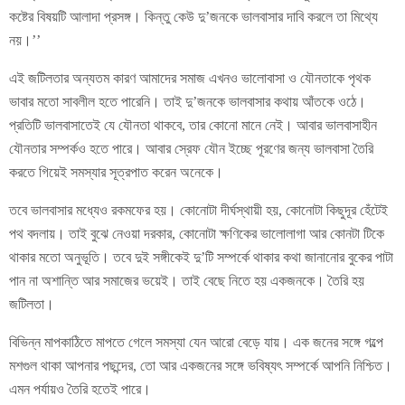
কষ্টের বিষয়টি আলাদা প্রসঙ্গ। কিন্তু কেউ দু’জনকে ভালবাসার দাবি করলে তা মিথ্যে
নয়।’’
এই জটিলতার অন্যতম কারণ আমাদের সমাজ এখনও ভালোবাসা ও যৌনতাকে পৃথক
ভাবার মতো সাবলীল হতে পারেনি। তাই দু’জনকে ভালবাসার কথায় আঁতকে ওঠে।
প্রতিটি ভালবাসাতেই যে যৌনতা থাকবে, তার কোনো মানে নেই। আবার ভালবাসাহীন
যৌনতার সম্পর্কও হতে পারে। আবার স্রেফ যৌন ইচ্ছে পূরণের জন্য ভালবাসা তৈরি
করতে গিয়েই সমস্যার সূত্রপাত করেন অনেকে।
তবে ভালবাসার মধ্যেও রকমফের হয়। কোনোটা দীর্ঘস্থায়ী হয়, কোনোটা কিছুদূর হেঁটেই
পথ বদলায়। তাই বুঝে নেওয়া দরকার, কোনোটা ক্ষণিকের ভালোলাগা আর কোনটা টিকে
থাকার মতো অনুভূতি। তবে দুই সঙ্গীকেই দু’টি সম্পর্কে থাকার কথা জানানোর বুকের পাটা
পান না অশান্তি আর সমাজের ভয়েই। তাই বেছে নিতে হয় একজনকে। তৈরি হয়
জটিলতা।
বিভিন্ন মাপকাঠিতে মাপতে গেলে সমস্যা যেন আরো বেড়ে যায়। এক জনের সঙ্গে গল্পে
মশগুল থাকা আপনার পছন্দের, তো আর একজনের সঙ্গে ভবিষ্যৎ সম্পর্কে আপনি নিশ্চিত।
এমন পর্যায়ও তৈরি হতেই পারে।