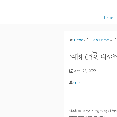
S
k
i
Home
p
t
o
Home
»
Other News
»
c
o
আর নেই একসঙ্গ
n
t
e
April 23, 2022
n
editor
t
বলিউডের অন্যতম পছন্দের জুটি সিদ্ধা