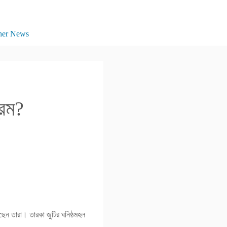
her News
রেম?
েছেন তারা। তারকা জুটির ঘনিষ্ঠমহল