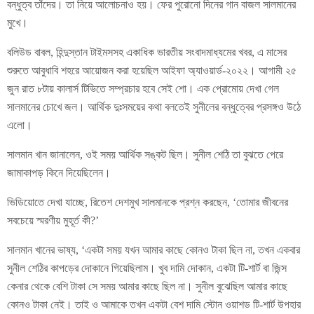
বন্ধুত্ব তাঁদের। তা নিয়ে আলোচনাও হয়। ফের পুরোনো দিনের গান বাজল সালমানের
মুখে।
বলিউড বাবল, হিন্দুস্তান টাইমসসহ একাধিক ভারতীয় সংবাদমাধ্যমের খবর, এ মাসের
শুরুতে আবুধাবি শহরে আয়োজন করা হয়েছিল আইফা অ্যাওয়ার্ড-২০২২। আগামী ২৫
জুন রাত ৮টায় কালার্স টিভিতে সম্প্রচার হবে সেই শো। এক প্রোমোয় দেখা গেল
সালমানের চোখে জল। আর্থিক দুঃসময়ের কথা বলতেই সুনীলের বন্ধুত্বের প্রসঙ্গও উঠে
এলো।
সালমান খান জানালেন, ওই সময় আর্থিক সঙ্কট ছিল। সুনীল শেঠি তা বুঝতে পেরে
জামাকাপড় কিনে দিয়েছিলেন।
ভিডিয়োতে দেখা যাচ্ছে, রিতেশ দেশমুখ সালমানকে প্রশ্ন করছেন, ‘তোমার জীবনের
সবচেয়ে স্মরণীয় মুহূর্ত কী?’
সালমান খানের ভাষ্য, ‘একটা সময় যখন আমার কাছে কোনও টাকা ছিল না, তখন একবার
সুনীল শেঠির কাপড়ের দোকানে গিয়েছিলাম। খুব দামি দোকান, একটা টি-শার্ট বা জিন্স
কেনার থেকে বেশি টাকা সে সময় আমার কাছে ছিল না। সুনীল বুঝেছিল আমার কাছে
কোনও টাকা নেই। তাই ও আমাকে তখন একটা বেশ দামি স্টোন ওয়াশড টি-শার্ট উপহার