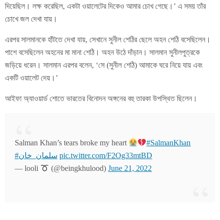
দিয়েছিল। লক্ষ করেছিল, একটা ওয়ালেটের দিকেও আমার চোখ গেছে।’ এ সময় তাঁর
চোখে জল দেখা যায়।
এরপর সালমানকে হাঁটতে দেখা যায়, সেখানে সুনীল শেঠির ছেলে অহন শেঠি বসেছিলেন।
পাশে বসেছিলেন অহনের মা মানা শেঠি। অহন উঠে দাঁড়ান। সালমান সুনীলপুত্রকে
জড়িয়ে ধরেন। সালমান এরপর বলেন, ‘সে (সুনীল শেঠি) আমাকে ঘরে নিয়ে যায় এবং
একটি ওয়ালেট দেয়।’
আইফা অ্যাওয়ার্ড শোতে ভারতের বিনোদন অঙ্গনের বহু তারকা উপস্থিত ছিলেন।
Salman Khan’s tears broke my heart
#SalmanKhan
#سلمان_خان
pic.twitter.com/F2Og33mtBD
— looli
(@beingkhulood)
June 21, 2022