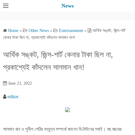
S
News
k
i
p
Home
»
Other News
»
Entertainment
»
আর্থিক সঙ্কট, জিন্স-শার্ট
t
কেনার টাকা ছিল না, প্রকাশ্যেই কাঁদলেন সালমান খান!
o
c
আর্থিক সঙ্কট, জিন্স-শার্ট কেনার টাকা ছিল না,
o
প্রকাশ্যেই কাঁদলেন সালমান খান!
n
t
e
June 23, 2022
n
editor
t
সালমান খান ও সুনীল শেঠির বন্ধুত্ব সম্পর্কে জানেন বি-টাউনের সবাই। বহু বছরের