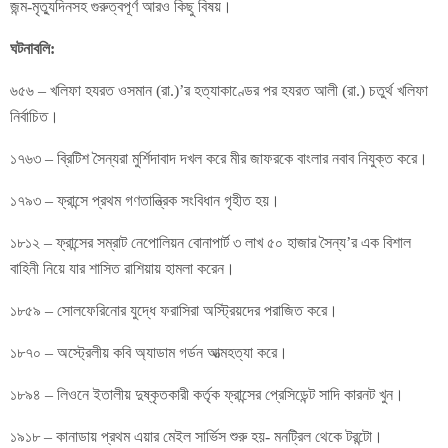
জন্ম-মৃত্যুদিনসহ গুরুত্বপূর্ণ আরও কিছু বিষয়।
ঘটনাবলি:
৬৫৬ – খলিফা হযরত ওসমান (রা.)’র হত্যাকাণ্ডের পর হযরত আলী (রা.) চতুর্থ খলিফা
নির্বাচিত।
১৭৬৩ – ব্রিটিশ সৈন্যরা মুর্শিদাবাদ দখল করে মীর জাফরকে বাংলার নবাব নিযুক্ত করে।
১৭৯৩ – ফ্রান্সে প্রথম গণতান্ত্রিক সংবিধান গৃহীত হয়।
১৮১২ – ফ্রান্সের সম্রাট নেপোলিয়ন বোনাপার্ট ৩ লাখ ৫০ হাজার সৈন্য’র এক বিশাল
বাহিনী নিয়ে যার শাসিত রাশিয়ায় হামলা করেন।
১৮৫৯ – সোলফেরিনোর যুদ্ধে ফরাসিরা অস্ট্রিয়দের পরাজিত করে।
১৮৭০ – অস্ট্রেলীয় কবি অ্যাডাম গর্ডন আত্মহত্যা করে।
১৮৯৪ – লিওনে ইতালীয় দুষ্কৃতকারী কর্তৃক ফ্রান্সের প্রেসিডেন্ট সাদি কারনট খুন।
১৯১৮ – কানাডায় প্রথম এয়ার মেইল সার্ভিস শুরু হয়- মনট্রিল থেকে টরন্টো।