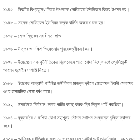
১৯৪৫ – দ্বিতীয় বিশ্বযুদ্ধে বিজয় উপলক্ষে সোভিয়েত ইউনিয়নে বিজয় উৎসব হয়।
১৯৪৮ – সাবেক সোভিয়েত ইউনিয়ন কর্তৃক বার্লিন অবরোধ শুরু হয়।
১৯৭৫ – মোজাম্বিকের স্বাধীনতা লাভ।
১৯৭৬ – উত্তর ও দক্ষিণ ভিয়েতনাম পুনরেকত্রীকরণ হয়।
১৯৭৮ – ইয়েমেনে এক কূটনীতিকের ব্রিফকেসে পাতা বোমা বিস্ফোরণে প্রেসিডেন্ট
আহমদ হুসেইন ঘাশামি নিহত।
১৯৮৮ – ইরাকের আগ্রাসী বাহিনীর জঙ্গীবিমান মাজনুন দ্বীপে মোতায়েন ইরানী সেনাদের
ওপর রাসায়নিক বোমা বর্ষণ করে।
১৯৯২ – ইসরাইলে নির্বাচনে লেবার পার্টির কাছে কট্টরপন্থি লিকুদ পার্টি পরাজিত।
১৯৯৪ – যুক্তরাষ্ট্র ও রাশিয়া যৌথ মহাশূন্য স্টেশন স্থাপন সংক্রান্ত চুক্তি স্বাক্ষর
করে।
২০০২ – আফ্রিকার ইতিহাসে সবচেয়ে ভয়ংকর রেল দুর্ঘটনা ঘটে তাঞ্জানিয়ায়। ২৮১ জন