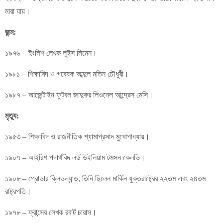
মারা যায়।
জন্ম:
১৯৭৬ – ইংলিশ লেখক লুইস লিমেন।
১৯৮১ – শিক্ষাবিদ ও গবেষক আব্দুল মতিন চৌধুরী।
১৯৮৭ – আর্জেন্টাইন ফুটবল জাদুকর লিওনেল আন্দ্রেস মেসি।
মৃত্যু:
১৯৫৩ – শিক্ষাবিদ ও রাজনীতিক শ্যামাপ্রসাদ মুখোপাধ্যায়।
১৯০৭ – আইরিশ পদার্থবিদ লর্ড উইলিয়াম টমসন কেলভি।
১৯০৮ – গ্রোভার ক্লিভল্যান্ড, তিনি ছিলেন মার্কিন যুক্তরাষ্ট্রের ২২তম এবং ২৪তম
রাষ্ট্রপতি।
১৯৭৮ – ফ্রান্সের লেখক রবার্ট চারাস।