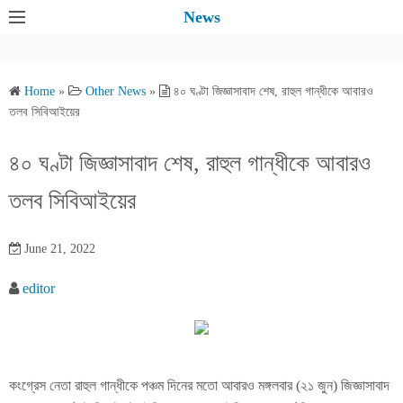
S
News
k
i
p
Home
»
Other News
»
৪০ ঘণ্টা জিজ্ঞাসাবাদ শেষ, রাহুল গান্ধীকে আবারও
t
তলব সিবিআইয়ের
o
c
৪০ ঘণ্টা জিজ্ঞাসাবাদ শেষ, রাহুল গান্ধীকে আবারও
o
তলব সিবিআইয়ের
n
t
e
June 21, 2022
n
editor
t
কংগ্রেস নেতা রাহুল গান্ধীকে পঞ্চম দিনের মতো আবারও মঙ্গলবার (২১ জুন) জিজ্ঞাসাবাদ