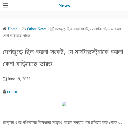
S
News
k
i
p
Home
»
Other News
»
দেশজুড়ে ছিল কয়লা সংকট, যে মাস্টারস্ট্রোকে কয়লা
t
কেনা বাড়িয়েছে ভারত
o
c
দেশজুড়ে ছিল কয়লা সংকট, যে মাস্টারস্ট্রোকে কয়লা
o
কেনা বাড়িয়েছে ভারত
n
t
e
June 19, 2022
n
editor
t
মস্কোর ওপর পশ্চিমাদের নিষেধাজ্ঞা সত্ত্বেও কয়েক সপ্তাহ ধরে রাশিয়ার কাছ থেকে ৩০