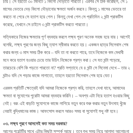
চায়। সে হয়তো ৩০ মিনিটে ১ কিলো দৌড়াতে পারতো। এরপর সে ঠিক করেছিল, সে ১
মাসের ভেতরে দেড় কিলো দৌড়ানোর ক্ষমতা অর্জন করবে। কিন্তু ১ মাসের ভেতরে তা
করতে না পেরে সে হতাশ হয়ে গেল। কিন্তু দেখা গেল সে প্রতিদিন ২ ঘন্টা প্রাকটিস
করেছে, যেখানে সে চাইলে ৩ ঘন্টা প্রাকটিস করতে পারতো।
সত্যিকারে নিজের ক্ষমতার পূর্ণ ব্যবহার করলে লক্ষ্য পূরণ অনেক সহজ হয়ে যায়। আগেই
বলেছি, লক্ষ্য পূরণের জন্য কিছু ত্যাগ স্বীকার করতে হয়। একজন ছাত্র সিলেবাস শেষ
করার জন্য ৩ মাস সময় ঠিক করে – যদি তা না করতে পারে, তবে নিজেকে কম মেধাবী
মনে করে হতাশ হওয়ার চেয়ে তার উচিৎ নিজেকে প্রশ্ন করা। সে যত ঘন্টা পড়েছে,
তারচেয়ে বেশি কি পড়তে পারতো না? প্রতি সপ্তাহে যে ৪ ঘন্টা সে সিনেমা দেখে – তার ২
ঘন্টাও যদি সে পড়ার কাজে লাগাতো, তাহলে হয়তো সিলেবাস শেষ হয়ে যেত।
এরকম প্রতিটি ক্ষেত্রেই যদি আমরা নিজেকে প্রশ্ন করি, তাহলে দেখা যাবে, আমাদের
ক্ষমতা বা সুযোগের পুরোটা আমরা ব্যবহার করিনি। – অবশ্য এটা নিয়ে হতাশ হওয়ার কিছু
নেই। বরং এই বাড়তি সুযোগকে কাজে লাগিয়ে নতুন করে শুরু করার নতুন উৎসাহ খুঁজে
নেয়াই বুদ্ধিমানের কাজ। আফসোস করলে আরও সময় বা সুযোগই শুধু নষ্ট হবে।
০৩. লক্ষ্য পূরণে আসলেই কত সময় দরকার?
আগের পয়েন্টটির সাথে এটার কিছুটা সম্পর্ক আছে। তবে শুধু সময় নিয়ে আলাদা আলোচনা