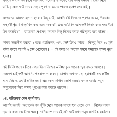
বাস্তব টাইমলাইন নিয়ে ভালোমত গবেষণা না করেই তার জন্য সময়সীমা বেঁধে দিয়ে
থাকি। এবং সেই সময়ে লক্ষ্য পূরণ না করতে পারলে হতাশ হয়ে যাই।
এক্ষেত্রে আসলে হতাশ হওয়ার কিছু নেই, আপনি যদি নিজেকে প্রশ্ন করেন, “আমার
লক্ষ্যটি পূরণে বাস্তবিক কত সময় দরকার?, এবং আমি কি আসলেই হিসাব করে সময়সীমা
ঠিক করেছি?” – তাহলেই দেখবেন, অনেক কিছু নিজের কাছে পরিস্কার হয়ে যাচ্ছে।
আবার সময়সীমা হয়তো ১ বছর ধরেছিলেন, এবং সেটা ঠিকও আছে। কিন্তু দিনে ১০ ঘন্টা
খাটার বদলে আপনি ৬ ঘন্টা খেটেছেন। – এই কারণেও অনেক সময়ে সময়মত লক্ষ্য পূরণ
হয়না।
এই জিনিসগুলোর দিকে নজর দিলে নিজের অনিচ্ছাকৃত অনেক ভুল নজরে আসবে।
যেগুলো চাইলেই আপনি শোধরাতে পারবেন। আপনি দেখবেন যে, ব্যাপারটা যত জটিল
মনে হচ্ছিল, ততটা জটিল নয়। এর ফলে আপনি হতাশ হওয়ার বদলে আবার নতুন
অনুপ্রেরণা নিয়ে লক্ষ্য পূরণের কাজ করতে পারবেন।
০৪. পরিকল্পনা কেন ব্যর্থ হল?
আগেই বলেছি, অনেকেই বড় ঝুঁকি দেখে অনেক সময়ে হাল ছেড়ে দেয়। নিজের লক্ষ্য
পূরণের কাজ বাদ দিয়ে দেয়। বেশিরভাগ সময়েই এটা ঘটে যখন মানুষ সাময়িক ব্যর্থতার