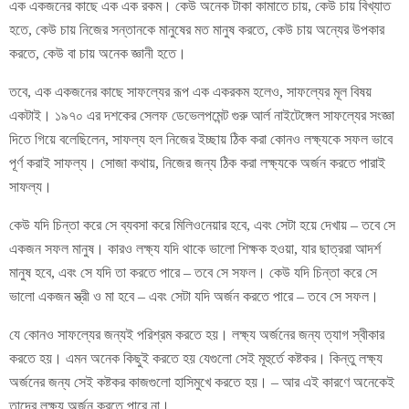
এক একজনের কাছে এক এক রকম। কেউ অনেক টাকা কামাতে চায়, কেউ চায় বিখ্যাত
হতে, কেউ চায় নিজের সন্তানকে মানুষের মত মানুষ করতে, কেউ চায় অন্যের উপকার
করতে, কেউ বা চায় অনেক জ্ঞানী হতে।
তবে, এক একজনের কাছে সাফল্যের রূপ এক একরকম হলেও, সাফল্যের মূল বিষয়
একটাই। ১৯৭০ এর দশকের সেলফ ডেভেলপমেন্ট গুরু আর্ল নাইটেঙ্গেল সাফল্যের সংজ্ঞা
দিতে গিয়ে বলেছিলেন, সাফল্য হল নিজের ইচ্ছায় ঠিক করা কোনও লক্ষ্যকে সফল ভাবে
পূর্ণ করাই সাফল্য। সোজা কথায়, নিজের জন্য ঠিক করা লক্ষ্যকে অর্জন করতে পারাই
সাফল্য।
কেউ যদি চিন্তা করে সে ব্যবসা করে মিলিওনেয়ার হবে, এবং সেটা হয়ে দেখায় – তবে সে
একজন সফল মানুষ। কারও লক্ষ্য যদি থাকে ভালো শিক্ষক হওয়া, যার ছাত্ররা আদর্শ
মানুষ হবে, এবং সে যদি তা করতে পারে – তবে সে সফল। কেউ যদি চিন্তা করে সে
ভালো একজন স্ত্রী ও মা হবে – এবং সেটা যদি অর্জন করতে পারে – তবে সে সফল।
যে কোনও সাফল্যের জন্যই পরিশ্রম করতে হয়। লক্ষ্য অর্জনের জন্য ত্যাগ স্বীকার
করতে হয়। এমন অনেক কিছুই করতে হয় যেগুলো সেই মূহুর্তে কষ্টকর। কিন্তু লক্ষ্য
অর্জনের জন্য সেই কষ্টকর কাজগুলো হাসিমুখে করতে হয়। – আর এই কারণে অনেকেই
তাদের লক্ষ্য অর্জন করতে পারে না।