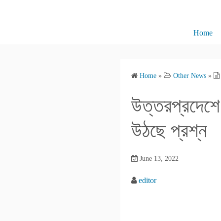
S
k
i
Home
p
t
o
Home
»
Other News
»
c
o
উত্তরপ্রদেশে 
n
t
উঠছে প্রশ্ন
e
n
June 13, 2022
t
editor