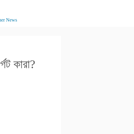
her News
গেট কারা?