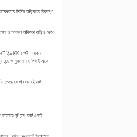
ৈধভাবে নির্মিত বাড়িঘরের বিরুদ্ধে
ম্মেল ও আবদুল বাকিরের বাড়িও ভেঙে
একটি হিন্দু মিছিল ওই এলাকার
হিন্দু ও মুসলমান দু’পক্ষই একে
বাড়ি ভেঙে ফেলার জন্যই এই
 ভারতের সুপ্রিম কোর্ট একটি
েখানেও “অবৈধ দখলদারি উচ্ছেদের