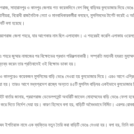
াগরাজ, সাহারানপুর ও কানপুর জেলায় গত কয়েকদিনে বেশ কিছু বাড়িঘর বুলডোজার দিয়ে ভেঙে
থানীয়রা, বিরোধী রাজনৈতিক নেতা ও মানবাধিকারকর্মীরা বলছেন, মুসলিমদের টার্গেট করেই এ 
মনটি বলা হয়েছে।
য়াগরাজ জেলা শহরে, যার আগেকার নাম ছিল এলাহাবাদ। এ শহরেরই করেলি এলাকায় ওয়েলফ
এ শহরে জুম্মার নামাজের পর বিক্ষোভের প্রধান পরিকল্পনাকারী। সম্প্রতি মহানবী হযরত মুহাম্
মন্তব্য করেন তার প্রতিবাদেই ওই বিক্ষোভ ডাকা হয়।
ও কানপুরেও কয়েকজন মুসলিমের বাড়ি ভেঙে দেওয়া হয় বুলডোজার দিয়ে। এরও আগে এপ্রিল মা
ওয়া হয়। তারও আগে মধ্যপ্রদেশ রাজ্যে অন্তত ৪৫টি মুসলিম বাড়িঘর একইভাবে বুলডোজার দ
ট বার্তায় জানায়, প্রয়াগরাজ ডেভেলপমেন্ট অথরিটি জাভেদ মোহাম্মদের বাড়ি ভেঙে ফেলা 
 করে দিতে নির্দেশ দেয়া হয়। কারণ হিসেবে বলা হয়, বাড়িটি অবৈধভাবে নির্মিত। এরপর রোব
দ ইশতিয়াক নামে এক ব্যক্তির নতুন তৈরি করা বাড়িটি ভেঙে দেওয়া হয়। বলা হয়, তিনি ক