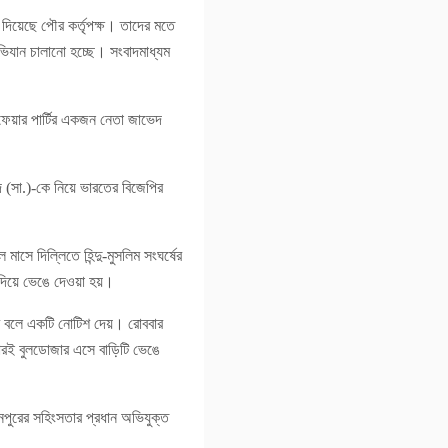
 দিয়েছে পৌর কর্তৃপক্ষ। তাদের মতে
অভিযান চালানো হচ্ছে। সংবাদমাধ্যম
েয়ার পার্টির একজন নেতা জাভেদ
মদ (সা.)-কে নিয়ে ভারতের বিজেপির
সে দিল্লিতে হিন্দু-মুসলিম সংঘর্ষের
িয়ে ভেঙে দেওয়া হয়।
হবে বলে একটি নোটিশ দেয়। রোববার
বারই বুলডোজার এসে বাড়িটি ভেঙে
ানপুরের সহিংসতার প্রধান অভিযুক্ত