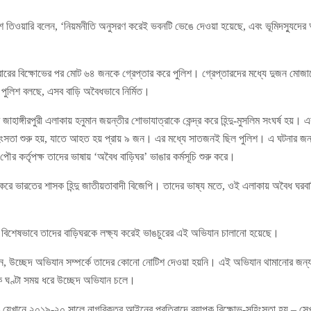
শ তিওয়ারি বলেন, ‘নিয়মনীতি অনুসরণ করেই ভবনটি ভেঙে দেওয়া হয়েছে, এবং ভূমিদস্যুদের অব
রবারের বিক্ষোভের পর মোট ৬৪ জনকে গ্রেপ্তার করে পুলিশ। গ্রেপ্তারদের মধ্যে দুজন মোজা
। পুলিশ বলছে, এসব বাড়ি অবৈধভাবে নির্মিত।
জাহাঙ্গীরপুরী এলাকায় হনুমান জয়ন্তীর শোভাযাত্রাকে কেন্দ্র করে হিন্দু-মুসলিম সংঘর্ষ হয়। 
ংসতা শুরু হয়, যাতে আহত হয় প্রায় ৯ জন। এর মধ্যে সাতজনই ছিল পুলিশ। এ ঘটনার জন্য 
 কর্তৃপক্ষ তাদের ভাষায় ‘অবৈধ বাড়িঘর’ ভাঙার কর্মসূচি শুরু করে।
 করে ভারতের শাসক হিন্দু জাতীয়তাবাদী বিজেপি। তাদের ভাষ্য মতে, ওই এলাকায় অবৈধ ঘর
, বিশেষভাবে তাদের বাড়িঘরকে লক্ষ্য করেই ভাঙচুরের এই অভিযান চালানো হয়েছে।
করেন, উচ্ছেদ অভিযান সম্পর্কে তাদের কোনো নোটিশ দেওয়া হয়নি। এই অভিযান থামানোর জন্য
ক ঘণ্টা সময় ধরে উচ্ছেদ অভিযান চলে।
 – যেখানে ২০১৯-২০ সালে নাগরিকত্ব আইনের প্রতিবাদে ব্যাপক বিক্ষোভ-সহিংসতা হয় – স