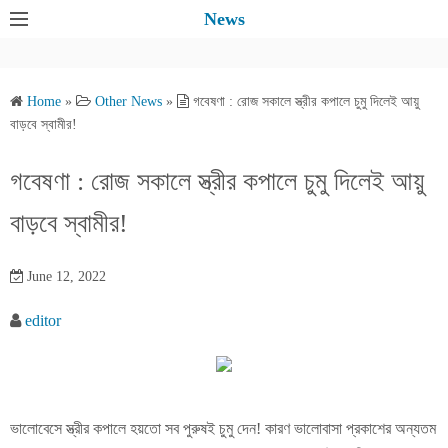
S
News
k
i
p
Home
»
Other News
»
গবেষণা : রোজ সকালে স্ত্রীর কপালে চুমু দিলেই আয়ু
t
বাড়বে স্বামীর!
o
c
গবেষণা : রোজ সকালে স্ত্রীর কপালে চুমু দিলেই আয়ু
o
বাড়বে স্বামীর!
n
t
e
June 12, 2022
n
editor
t
ভালোবেসে স্ত্রীর কপালে হয়তো সব পুরুষই চুমু দেন! কারণ ভালোবাসা প্রকাশের অন্যতম