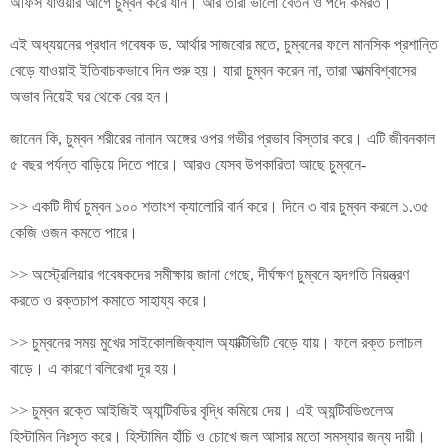
অফিস যাওয়ার আগে চুম্বন করে যান। আর তারা ভালো বেতন ও পদে কর্মরত।
এই অধ্যয়নের প্রধান গবেষক ড. আর্থার সাজবোর মতে, চুম্বনের ফলে মানসিক প্রশান্তি
বেড়ে যাওয়াই ইতিবাচকভাবে দিন শুরু হয়। যারা চুম্বন করেন না, তারা আত্মবিশ্বাসের
অভাব নিয়েই ঘর থেকে বের হন।
জানেন কি, চুম্বন শরীরের নানান অঙ্গের ওপর গভীর প্রভাব বিস্তার করে। এটি জীবনকাল
৫ বছর পর্যন্ত বাড়িয়ে দিতে পারে। আরও যেসব উপকারিতা আছে চুম্বনে-
>> একটি দীর্ঘ চুম্বন ১০০ শতাংশ ক্যালোরি বার্ন করে। দিনে ৩ বার চুম্বন করলে ১.৩৫
কেজি ওজন কমতে পারে।
>> অস্ট্রেলিয়ার গবেষকদের সমীক্ষায় জানা গেছে, দীর্ঘক্ষণ চুম্বনে হৃদগতি নিয়ন্ত্রণ
করতে ও রক্তচাপ কমাতে সাহায্য করে।
>> চুম্বনের সময় মুখের সাইকোলজিক্যাল অ্যাক্টিভিটি বেড়ে যায়। ফলে রক্ত চলাচল
বাড়ে। এ কারণে বলিরেখা দূর হয়।
>> চুম্বন রক্তে আইজিই অ্যান্টিবডির বৃদ্ধি কমিয়ে দেয়। এই অ্যন্টিবডিগুলেঅ
হিস্টামিন নিঃসৃত করে। হিস্টামিন হাঁচি ও চোখে জল আসার মতো সমস্যার জন্য দায়ী।