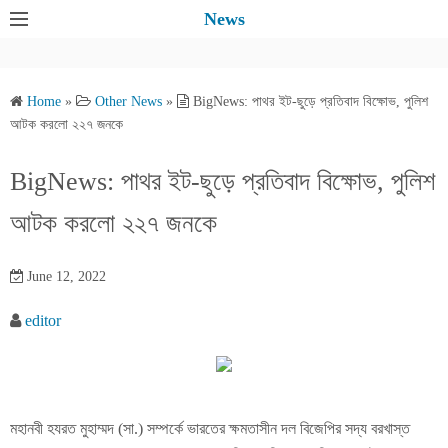
S
News
k
i
p
Home
»
Other News
»
BigNews: পাথর ইট-ছুড়ে প্রতিবাদ বিক্ষোভ, পুলিশ
t
আটক করলো ২২৭ জনকে
o
c
BigNews: পাথর ইট-ছুড়ে প্রতিবাদ বিক্ষোভ, পুলিশ
o
আটক করলো ২২৭ জনকে
n
t
e
June 12, 2022
n
editor
t
মহানবী হযরত মুহাম্মদ (সা.) সম্পর্কে ভারতের ক্ষমতাসীন দল বিজেপির সদ্য বরখাস্ত