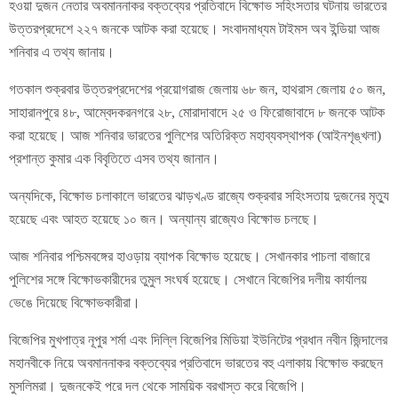
হওয়া দুজন নেতার অবমাননাকর বক্তব্যের প্রতিবাদে বিক্ষোভ সহিংসতার ঘটনায় ভারতের
উত্তরপ্রদেশে ২২৭ জনকে আটক করা হয়েছে। সংবাদমাধ্যম টাইমস অব ইন্ডিয়া আজ
শনিবার এ তথ্য জানায়।
গতকাল শুক্রবার উত্তরপ্রদেশের প্রয়োগরাজ জেলায় ৬৮ জন, হাথরাস জেলায় ৫০ জন,
সাহারানপুরে ৪৮, আম্বেদকরনগরে ২৮, মোরাদাবাদে ২৫ ও ফিরোজাবাদে ৮ জনকে আটক
করা হয়েছে। আজ শনিবার ভারতের পুলিশের অতিরিক্ত মহাব্যবস্থাপক (আইনশৃঙ্খলা)
প্রশান্ত কুমার এক বিবৃতিতে এসব তথ্য জানান।
অন্যদিকে, বিক্ষোভ চলাকালে ভারতের ঝাড়খণ্ড রাজ্যে শুক্রবার সহিংসতায় দুজনের মৃত্যু
হয়েছে এবং আহত হয়েছে ১০ জন। অন্যান্য রাজ্যেও বিক্ষোভ চলছে।
আজ শনিবার পশ্চিমবঙ্গের হাওড়ায় ব্যাপক বিক্ষোভ হয়েছে। সেখানকার পাচলা বাজারে
পুলিশের সঙ্গে বিক্ষোভকারীদের তুমুল সংঘর্ষ হয়েছে। সেখানে বিজেপির দলীয় কার্যালয়
ভেঙে দিয়েছে বিক্ষোভকারীরা।
বিজেপির মুখপাত্র নূপুর শর্মা এবং দিল্লি বিজেপির মিডিয়া ইউনিটের প্রধান নবীন জিন্দালের
মহানবীকে নিয়ে অবমাননাকর বক্তব্যের প্রতিবাদে ভারতের বহু এলাকায় বিক্ষোভ করছেন
মুসলিমরা। দুজনকেই পরে দল থেকে সাময়িক বরখাস্ত করে বিজেপি।