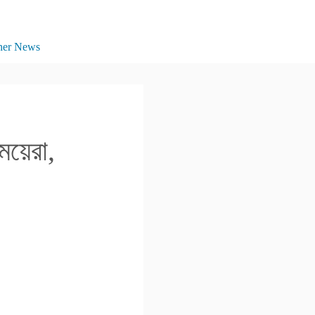
her News
েয়েরা,