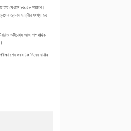
ের হার যেখানে ৮৬.৫৮ শতাংশ।
্রদের তুলনায় ছাত্রীর সংখ্যা ৬৫
্জিত ভট্টাচার্য্য আজ শাগবাদিক
া।
রীক্ষা শেষ হবার ৪৪ দিনের মাথায়