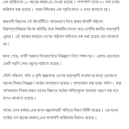
এক ব্যক্তিকে ১০ বছরের কারাদণ্ড দেওয়া হয়েছে। পাশাপাশি তাকে ৮০ লাখ ডলার
জরিমানা করা হয়েছে। আরব নিউজের এক প্রতিবেদনে এ তথ্য জানানো হয়।
রাজধানী রিয়াদের ওই রিসোর্টটিতে অবৈধভাবে সিংহ রাখার ঘটনাটি পরিবেশ
নিরাপত্তাবিষয়ক বিশেষ বাহিনীর সঙ্গে বিষয়টির তদন্ত করে দেশটির জাতীয় বন্যপ্রাণী
কেন্দ্র। এই কাজের মাধ্যমে দেশের পরিবেশ আইনকে ভঙ্গ করা হয়েছে বলে জানানো
হয়।
জানা গেছে, দলটি প্রথমে সিংহগুলোকে নিয়ন্ত্রণে নিতে সক্ষম হয়। এরপর এগুলোকে
একটি প্রাণি সেবা কেন্দ্রে পাঠানো হয়েছে।
সৌদি পরিবেশ, পানি ও কৃষি মন্ত্রণালয় দেশের বন্যপ্রাণী সংরক্ষণের জন্য যেকোনো
ধরনের শিকার নিয়ন্ত্রণে কঠোর অবস্থানে রয়েছে। বাস্তবায়ন করা হচ্ছে আইন। যারা
অবৈধভাবে শিকার করবে তাদের বিরুদ্ধে কঠোর শাস্তিমূলক ব্যবস্থা গ্রহণ করা হবে
বলেও জানানো হয়েছে।
অবৈধ এসব কর্মকাণ্ডের জন্য মন্ত্রণালয়টি শাস্তির বিধান নির্দিষ্ট করেছে। এর মধ্যে
সর্বোচ্চ দশ বছরের কারাদণ্ডের পাশাপাশি জরিমানার বিধানও রয়েছে।