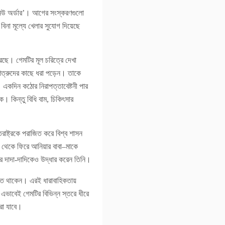
 নিউ অর্ডার’। আগের সংস্করণগুলো
না মূল্যে খেলার সুযোগ দিয়েছে
করছে। গেমটির মূল চরিত্রে দেখা
য় শত্রুদের কাছে ধরা পড়েন। তাকে
 একদিন কঠোর নিরাপত্তাবেষ্টনী পার
 কিন্তু বিধি বাম, চিকিৎসার
রাষ্ট্রকে পরাজিত করে বিশ্ব শাসন
া থেকে ফিরে আনিয়ার বাবা–মাকে
য়ার দাদা-দাদিকেও উদ্ধার করেন তিনি।
যেতে থাকেন। এরই ধারাবাহিকতায়
 এভাবেই গেমটির বিভিন্ন স্তরে ধীরে
রা যাবে।