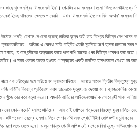
ারদের কাছে খুব জনপ্রিয় ‘উলফেনস্টাইন’। গেমটির নবম সংস্করণ হলো ‘উলফেনস্টাইন: দ্য
নেকেই ইচ্ছে থাকলেও খেলতে পারেননি। এবার ‘উলফেনস্টাইন: দ্য নিউ অর্ডার’ সংস্করণটি বি
গড়ে উঠেছে গেমটি, যেখানে দেখানো হয়েছে নাজিরা যুদ্ধে জয়ী হয়ে বিশ্বের বিভিন্ন দেশ শাসন 
জে ব্লাজকোভিচের। অভিজ্ঞ এ যোদ্ধা নাজি বাহিনীর একটি সুরক্ষিত দুর্গে হামলা চালানো সম
ষণাগারে, যেখানে বন্দীদের অত্যাচার করার পাশাপাশি তাদের ওপর বিভিন্ন গবেষণা করা হতো।
কোভিচ। এ সময় গুরুতর আহত হওয়ায় পোল্যান্ডের একটি মানসিক হাসপাতালে নেওয়া হয় তাকে।
ামে এক চরিত্রের সঙ্গে পরিচয় হয় ব্লাজকোভিচের। জানতে পারেন দ্বিতীয় বিশ্বযুদ্ধে যুক্ত
 নাজি বাহিনীর বিরুদ্ধে প্রতিরোধ করায় তাদেরকে মৃত্যুদণ্ড দেওয়া হয়। ব্লাজকোভিচ কোম
যদের খুঁজে বের করে হত্যা করেন। এমনকি বার্লিনের আইজেনওয়ার্ল্ড কারাগারে বন্দী থাকা আনি
দ্ধে মনের ক্ষোভ কমেনি ব্লাজকোভিচের। আর তাই গোপনে শত্রুদের বিরুদ্ধে যুদ্ধ চালিয়ে 
িনীর একটি গবেষণা কেন্দ্রে হামলা চালিয়ে গোপন নথি এবং প্রোটোটাইপ হেলিকপ্টার চুরি করেন।
কোভিচ রূপে লড়ে যেতে হবে। ৯ জুন পর্যন্ত গেমটি এপিক স্টোর থেকে বিনা মূল্যে ডাউনলোড ক