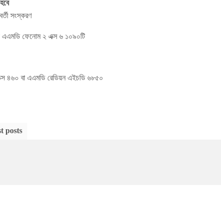
 হবে
র্তী সংস্করণ
া এএমডি ফেনোম ২ এক্স ৬ ১০৯০টি
িএক্স ৪৬০ বা এএমডি রেডিয়ন এইচডি ৬৮৫০
t posts