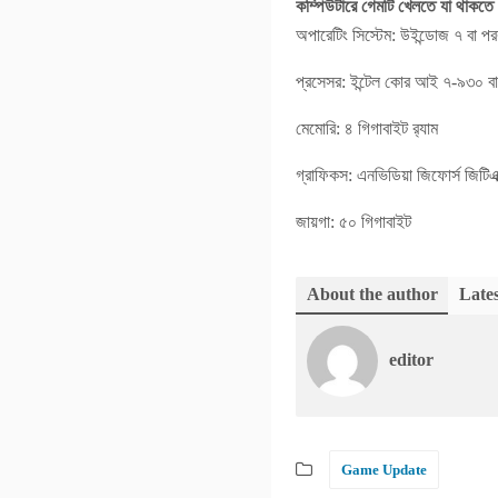
কম্পিউটারে গেমটি খেলতে যা থাকতে
অপারেটিং সিস্টেম: উইন্ডোজ ৭ বা পরব
প্রসেসর: ইন্টেল কোর আই ৭-৯৩০ ব
মেমোরি: ৪ গিগাবাইট র‍্যাম
গ্রাফিকস: এনভিডিয়া জিফোর্স জিট
জায়গা: ৫০ গিগাবাইট
About the author
Lates
editor
Game Update