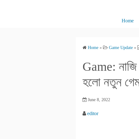
S
k
i
Home
p
t
o
Home
»
Game Update
»
c
o
Game: নাজি বা
n
t
হলো নতুন গে
e
n
June 8, 2022
t
editor