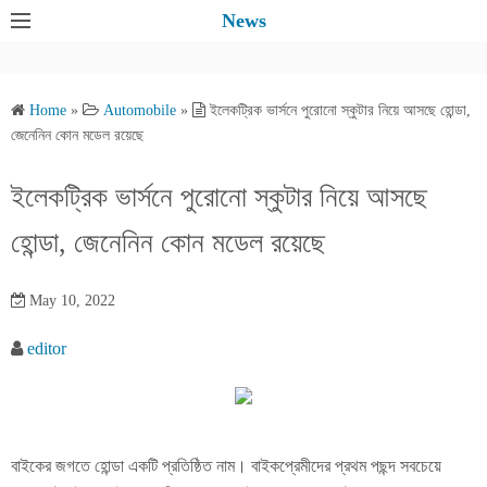
S
News
k
i
p
Home
»
Automobile
»
ইলেকট্রিক ভার্সনে পুরোনো স্কুটার নিয়ে আসছে হোন্ডা,
t
জেনেনিন কোন মডেল রয়েছে
o
c
ইলেকট্রিক ভার্সনে পুরোনো স্কুটার নিয়ে আসছে
o
হোন্ডা, জেনেনিন কোন মডেল রয়েছে
n
t
e
May 10, 2022
n
editor
t
বাইকের জগতে হোন্ডা একটি প্রতিষ্ঠিত নাম। বাইকপ্রেমীদের প্রথম পছন্দ সবচেয়ে