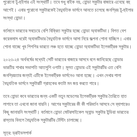
পুরোনো টু-হুইলার এই সংস্থাটি। তবে শুধু বাইক নয়, হোন্ডা স্কুটার বাজারে এনেছে বহু
আগেই। এবার পুরোনো স্কুটারকেই বৈদ্যুতিক ভার্সনে আনতে চলেছে জনপ্রিয় টু-হুইলার
সংস্থা হোন্ডা।
বর্তমানে ভারতের সবচেয়ে বেশি বিক্রিত স্কুটার হচ্ছে হোন্ডা অ্যাকটিভা। বিগত বেশ
কয়েকমাস ধরেই অ্যাকটিভার বৈদ্যুতিক ভার্সনে আসা নিয়ে জল্পনা শোনা যাচ্ছিল। এবার
শোনা যাচ্ছে খুব শিগগির ভারতে লঞ্চ হতে যাচ্ছে হোন্ডা অ্যাকটিভা ইলেকট্রিক স্কুটার।
২০২৩-২৪ অর্থবর্ষের মধ্যেই সেটি ভারতের বাজারে আসবে বলে জানিয়েছে হোন্ডার
ভারতীয় শাখার সভাপতি আতসুশি ওগাটা। মূলত হোন্ডার এই স্কুটারটির এত বেশি
জনপ্রিয়তার জন্যই এটিকে ইলেকট্রিক ভার্সনেও আনা হচ্ছে। এখন দেখার পালা
বৈদ্যুতিক ভার্সনে স্কুটারটি গ্রাহকের কতটা মন জয় করতে পারে।
তবে হোন্ডা কবে ভারতের জন্য একটি নতুন মডেলের ইলেকট্রিক স্কুটার তৈরিতে হাত
লাগাবে তা এখনো জানা যায়নি। আগের স্কুটারের কী কী পরিবর্তন আসবে সে ব্যাপারেও
কিছু জানায়নি সংস্থাটি। বর্তমানে হোন্ডা মোটরসাইকেল অ্যান্ড স্কুটার ইন্ডিয়া ভারতের
রাস্তায় বিনলে বৈদ্যুতিক স্কুটারটির টেস্টিং চালাচ্ছে।
সূত্র: ড্রাইভসপার্ক