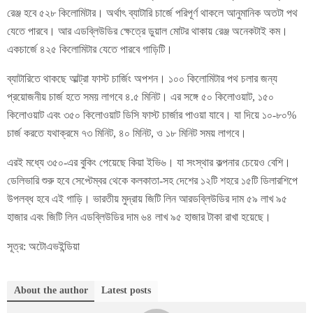
রেঞ্জ হবে ৫২৮ কিলোমিটার। অর্থাৎ ব্যাটারি চার্জে পরিপূর্ণ থাকলে আনুমানিক অতটা পথ
যেতে পারবে। আর এডব্লিউডির ক্ষেত্রে ডুয়াল মোটর থাকায় রেঞ্জ অনেকটাই কম।
একচার্জে ৪২৫ কিলোমিটার যেতে পারবে গাড়িটি।
ব্যাটারিতে থাকছে আল্ট্রা ফাস্ট চার্জিং অপশন। ১০০ কিলোমিটার পথ চলার জন্য
প্রয়োজনীয় চার্জ হতে সময় লাগবে ৪.৫ মিনিট। এর সঙ্গে ৫০ কিলোওয়াট, ১৫০
কিলোওয়াট এবং ৩৫০ কিলোওয়াট ডিসি ফাস্ট চার্জার পাওয়া যাবে। যা দিয়ে ১০-৮০%
চার্জ করতে যথাক্রমে ৭৩ মিনিট, ৪০ মিনিট, ও ১৮ মিনিট সময় লাগবে।
এরই মধ্যে ৩৫০-এর বুকিং পেয়েছে কিয়া ইভি৬। যা সংস্থার কল্পনার চেয়েও বেশি।
ডেলিভারি শুরু হবে সেপ্টেম্বর থেকে কলকাতা-সহ দেশের ১২টি শহরে ১৫টি ডিলারশিপে
উপলব্ধ হবে এই গাড়ি। ভারতীয় মুদ্রায় জিটি লিন আরডব্লিউডির দাম ৫৯ লাখ ৯৫
হাজার এবং জিটি লিন এডব্লিউডির দাম ৬৪ লাখ ৯৫ হাজার টাকা রাখা হয়েছে।
সূত্র: অটোএভইন্ডিয়া
About the author
Latest posts