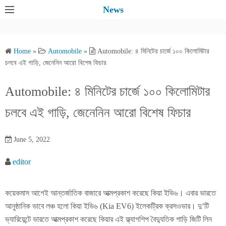
S
News
k
i
p
Home
»
Automobile
»
Automobile: ৪ মিনিটের চার্জে ১০০ কিলোমিটার
t
চলবে এই গাড়ি, জেনেনিন আরো বিশেষ ফিচার
o
c
Automobile: ৪ মিনিটের চার্জে ১০০ কিলোমিটার
o
চলবে এই গাড়ি, জেনেনিন আরো বিশেষ ফিচার
n
t
e
June 5, 2022
n
editor
t
কয়েকমাস আগেই আন্তর্জাতিক বাজারে আত্মপ্রকাশ করেছে কিয়া ইভি৬। এবার ভারতে
আনুষ্ঠানিক ভাবে লঞ্চ হলো কিয়া ইভি৬ (Kia EV6) ইলেকট্রিক ক্রসওভার। দু’টি
ভ্যারিয়েন্টে ভারতে আত্মপ্রকাশ করেছে কিয়ার এই ফ্ল্যাগশিপ বৈদ্যুতিক গাড়ি জিটি লিন