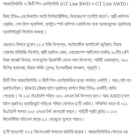
আরডব্লিউডি ও জিটি লিন এডব্লিউডি (GT Line RWD ও GT Line AWD)।
কিয়া ইভি৬-এর ডিজাইন যতটা ফিউচারিস্টিক, ফিচারগুলো ততটাই মডার্ন। মাল্টি-কলিশন
ব্রেকিং, লেন কিপ অ্যাসিস্ট, ব্লাইন্ড স্পট কলিশন ওয়ার্নিংসহ নানা অ্যাডভান্সড ড্রাইভার
অ্যাসিস্ট্যান্ট সিস্টেম থাকছে।
এছাড়াও মিলবে ডুয়েল ১২.৩ ইঞ্চি ডিসপ্লে, অটোমেটিক ক্লাইমেট কন্ট্রোল, টায়ার
প্রেশার মনিটারিং সিস্টেম, মাল্টি ড্রাইভ মোড, ওয়্যারলেস স্মার্টফোন চার্জার, ৬০টির বেশি
কিয়া কানেক্ট ফিচার, অগমেন্টেড রিয়েলিটি হেডস আপ ডিসপ্লে, আটটি এয়ারব্যাগ, ৩৬০
ডিগ্রি ক্যামেরা, রিয়ার পার্কিং সেন্সর, ইলেকট্রিক সানরুফ, প্রভৃতি।
জিটি লিন আরডব্লিউডি ও জিটি লিন এডব্লিউডির মধ্যে পার্থক্য একটাই। আর সেটা হল
ড্রাইভট্রেন। RWD (রিয়ার হুইল ড্রাইভ) ভার্সনে কিয়া ইভি৬ একটিই মোটর
পেয়েছে। যা ২২৫ বিএইচপি শক্তি ৩৫০ এনএম টর্ক উৎপন্ন হবে। আর AWD (অল
হুইল ড্রাইভ) ভ্যারিয়েন্টে গাড়িকে শক্তি যোগাবে দু’টি মোটর। সম্মিলিত ভাবে যা ৩২১
বিএইচপি ক্ষমতা ৬০৫ এনএম টর্ক জেনারেট করবে। গাড়িটি প্রতি ঘন্টায় ০-১০০
কিলোমিটার গতিবেগ মাত্র ৩.৫ সেকেন্ডে তুলতে পারবে।
দু’টি মডেলেই ৭৭.৪ কিলোওয়াট ক্ষমতার ব্যাটারি রয়েছে। আরডব্লিউডির ক্ষেত্রে এর