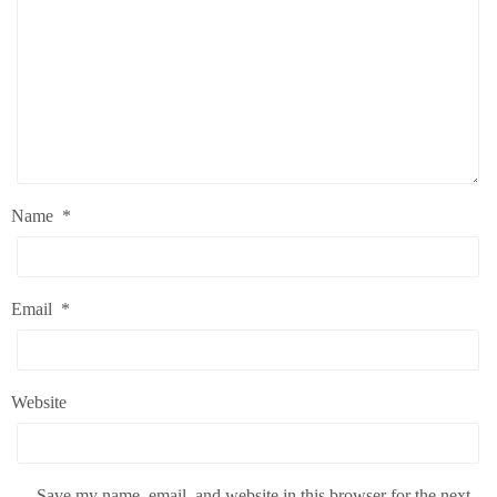
Name
*
Email
*
Website
Save my name, email, and website in this browser for the next