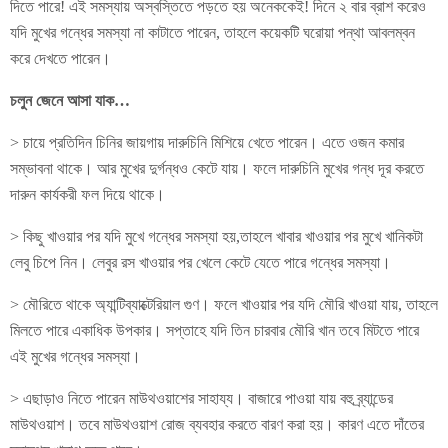
দিতে পারে! এই সমস্যায় অস্বস্তিতে পড়তে হয় অনেককেই! দিনে ২ বার ব্রাশ করেও
যদি মুখের গন্ধের সমস্যা না কাটাতে পারেন, তাহলে কয়েকটি ঘরোয়া পন্থা আবলম্বন
করে দেখতে পারেন।
চলুন জেনে আসা যাক…
> চায়ে প্রতিদিন চিনির জায়গায় দারুচিনি মিশিয়ে খেতে পারেন। এতে ওজন কমার
সম্ভাবনা থাকে। আর মুখের দুর্গন্ধও কেটে যায়। ফলে দারুচিনি মুখের গন্ধ দূর করতে
দারুন কার্যকরী ফল দিয়ে থাকে।
> কিছু খাওয়ার পর যদি মুখে গন্ধের সমস্যা হয়,তাহলে খাবার খাওয়ার পর মুখে খানিকটা
লেবু চিপে নিন। লেবুর রস খাওয়ার পর খেলে কেটে যেতে পারে গন্ধের সমস্যা।
> মৌরিতে থাকে অ্যান্টিব্যাক্টেরিয়াল গুণ। ফলে খাওয়ার পর যদি মৌরি খাওয়া যায়, তাহলে
মিলতে পারে একাধিক উপকার। সপ্তাহে যদি তিন চারবার মৌরি খান তবে মিটতে পারে
এই মুখের গন্ধের সমস্যা।
> এছাড়াও নিতে পারেন মাউথওয়াশের সাহায্য। বাজারে পাওয়া যায় বহু ব্র্যান্ডের
মাউথওয়াশ। তবে মাউথওয়াশ রোজ ব্যবহার করতে বারণ করা হয়। কারণ এতে দাঁতের