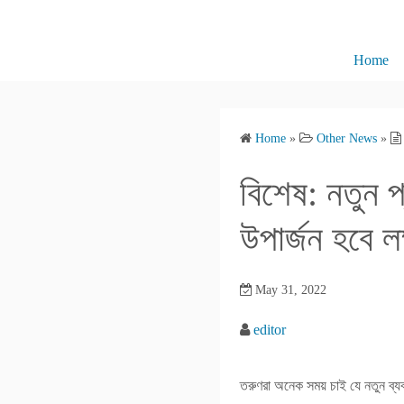
S
k
i
Home
p
t
o
Home
»
Other News
»
c
o
বিশেষ: নতুন প
n
t
উপার্জন হবে লক
e
n
May 31, 2022
t
editor
তরুণরা অনেক সময় চাই যে নতুন ব্