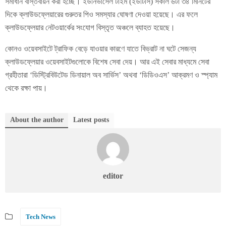
সমাধান বাস্তবায়ন করা হচ্ছে। ইউনিভার্সেল টাইম (ইউটিসি) সকাল ৬টা ৩৪ মিনিটের
দিকে ক্লাউডফ্লেয়ারের গুরুতর পিও সমস্যার ঘোষণা দেওয়া হয়েছে। এর ফলে
ক্লাউডফ্লেয়ার নেটওয়ার্কের সংযোগ বিস্তৃত অঞ্চলে ব্যাহত হয়েছে।
কোনও ওয়েবসাইটে ট্রাফিক বেড়ে যাওয়ার কারণে যাতে বিভ্রাট না ঘটে সেজন্য
ক্লাউডফ্লেয়ার ওয়েবসাইটগুলোকে বিশেষ সেবা দেয়। আর এই সেবার মাধ্যমে সেবা
গ্রহীতারা ‘ডিস্ট্রিবিউটেড ডিনায়াল অব সার্ভিস’ অথবা ‘ডিডিওএস’ আক্রমণ ও স্প্যাম
থেকে রক্ষা পায়।
About the author
Latest posts
editor
Tech News