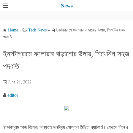
S
News
k
i
p
Home
»
Tech News
»
ইনস্টাগ্রামে ফলোয়ার বাড়ানোর উপায়, শিখেনিন সহজ
t
পদ্ধতি
o
c
ইনস্টাগ্রামে ফলোয়ার বাড়ানোর উপায়, শিখেনিন সহজ
o
পদ্ধতি
n
t
e
June 21, 2022
n
editor
t
ইনস্টাগ্রাম আজ বিশ্বের অন্যতম জনপ্রিয় সোশ্যাল মিডিয়া প্ল্যাটফর্ম। যেখানে দিনে ৫