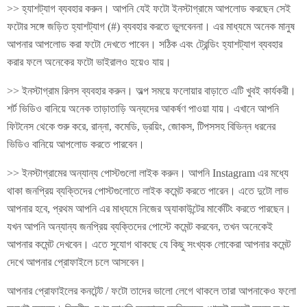
>> হ্যাশট্যাগ ব্যবহার করুন। আপনি যেই ফটো ইনস্টাগ্রামে আপলোড করছেন সেই
ফটোর সঙ্গে জড়িত হ্যাশট্যাগ (#) ব্যবহার করতে ভুলবেননা। এর মাধ্যমে অনেক মানুষ
আপনার আপলোড করা ফটো দেখতে পাবেন। সঠিক এবং ট্রেন্ডিং হ্যাশট্যাগ ব্যবহার
করার ফলে অনেকের ফটো ভাইরালও হয়েও যায়।
>> ইনস্টাগ্রাম রিলস ব্যবহার করুন। অল্প সময়ে ফলোয়ার বাড়াতে এটি খুবই কার্যকরী।
শর্ট ভিডিও বানিয়ে অনেক তাড়াতাড়ি অন্যদের আকর্ষণ পাওয়া যায়। এখানে আপনি
ফিটনেস থেকে শুরু করে, রান্না, কমেডি, ড্রয়িং, জোকস, টিপসসহ বিভিন্ন ধরনের
ভিডিও বানিয়ে আপলোড করতে পারবেন।
>> ইনস্টাগ্রামের অন্যান্য পোস্টগুলো লাইক করুন। আপনি Instagram এর মধ্যে
থাকা জনপ্রিয় ব্যক্তিদের পোস্টগুলোতে লাইক কমেন্ট করতে পারেন। এতে দুটো লাভ
আপনার হবে, প্রথম আপনি এর মাধ্যমে নিজের অ্যাকাউন্টের মার্কেটিং করতে পারছেন।
যখন আপনি অন্যান্য জনপ্রিয় ব্যক্তিদের পোস্টে কমেন্ট করবেন, তখন অনেকেই
আপনার কমেন্ট দেখবেন। এতে সুযোগ থাকছে যে কিছু সংখ্যক লোকেরা আপনার কমেন্ট
দেখে আপনার প্রোফাইলে চলে আসবেন।
আপনার প্রোফাইলের কনটেন্ট / ফটো তাদের ভালো লেগে থাকলে তারা আপনাকেও ফলো