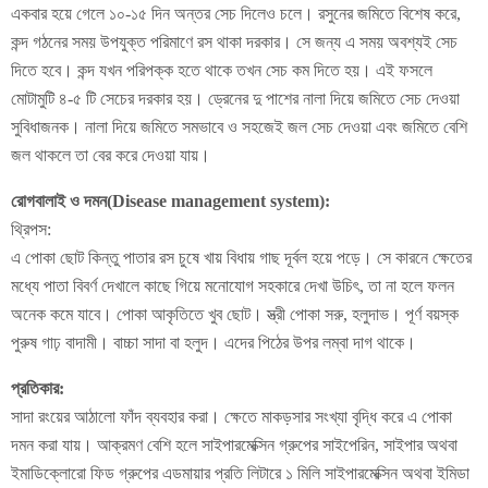
একবার হয়ে গেলে ১০-১৫ দিন অন্তর সেচ দিলেও চলে। রসুনের জমিতে বিশেষ করে,
কন্দ গঠনের সময় উপযুক্ত পরিমাণে রস থাকা দরকার। সে জন্য এ সময় অবশ্যই সেচ
দিতে হবে। কন্দ যখন পরিপক্ক হতে থাকে তখন সেচ কম দিতে হয়। এই ফসলে
মোটামুটি ৪-৫ টি সেচের দরকার হয়। ড্রেনের দু পাশের নালা দিয়ে জমিতে সেচ দেওয়া
সুবিধাজনক। নালা দিয়ে জমিতে সমভাবে ও সহজেই জল সেচ দেওয়া এবং জমিতে বেশি
জল থাকলে তা বের করে দেওয়া যায়।
রোগবালাই ও দমন(Disease management system):
থ্রিপস:
এ পোকা ছোট কিন্তু পাতার রস চুষে খায় বিধায় গাছ দূর্বল হয়ে পড়ে। সে কারনে ক্ষেতের
মধ্যে পাতা বিবর্ণ দেখালে কাছে গিয়ে মনোযোগ সহকারে দেখা উচিৎ, তা না হলে ফলন
অনেক কমে যাবে। পোকা আকৃতিতে খুব ছোট। স্ত্রী পোকা সরু, হলুদাভ। পূর্ণ বয়স্ক
পুরুষ গাঢ় বাদামী। বাচ্চা সাদা বা হলুদ। এদের পিঠের উপর লম্বা দাগ থাকে।
প্রতিকার:
সাদা রংয়ের আঠালো ফাঁদ ব্যবহার করা। ক্ষেতে মাকড়সার সংখ্যা বৃদ্ধি করে এ পোকা
দমন করা যায়। আক্রমণ বেশি হলে সাইপারমেক্সিন গ্রুপের সাইপেরিন, সাইপার অথবা
ইমাডিক্লোরো ফিড গ্রুপের এডমায়ার প্রতি লিটারে ১ মিলি সাইপারমেক্সিন অথবা ইমিডা