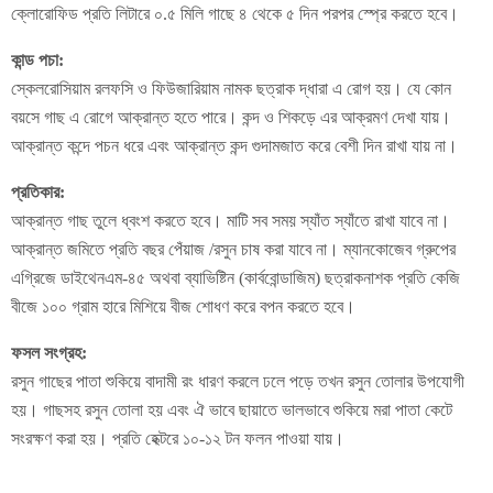
ক্লোরোফিড প্রতি লিটারে ০.৫ মিলি গাছে ৪ থেকে ৫ দিন পরপর স্প্রে করতে হবে।
কান্ড পচা:
স্কেলরোসিয়াম রলফসি ও ফিউজারিয়াম নামক ছত্রাক দ্ধারা এ রোগ হয়। যে কোন
বয়সে গাছ এ রোগে আক্রান্ত হতে পারে। কন্দ ও শিকড়ে এর আক্রমণ দেখা যায়।
আক্রান্ত কন্দে পচন ধরে এবং আক্রান্ত কন্দ গুদামজাত করে বেশী দিন রাখা যায় না।
প্রতিকার:
আক্রান্ত গাছ তুলে ধ্বংশ করতে হবে। মাটি সব সময় স্যাঁত স্যাঁতে রাখা যাবে না।
আক্রান্ত জমিতে প্রতি বছর পেঁয়াজ /রসুন চাষ করা যাবে না। ম্যানকোজেব গ্রুপের
এগ্রিজে ডাইথেনএম-৪৫ অথবা ব্যাভিষ্টিন (কার্ববোন্ডাজিম) ছত্রাকনাশক প্রতি কেজি
বীজে ১০০ গ্রাম হারে মিশিয়ে বীজ শোধণ করে বপন করতে হবে।
ফসল সংগ্রহ:
রসুন গাছের পাতা শুকিয়ে বাদামী রং ধারণ করলে ঢলে পড়ে তখন রসুন তোলার উপযোগী
হয়। গাছসহ রসুন তোলা হয় এবং ঐ ভাবে ছায়াতে ভালভাবে শুকিয়ে মরা পাতা কেটে
সংরক্ষণ করা হয়। প্রতি হেক্টরে ১০-১২ টন ফলন পাওয়া যায়।