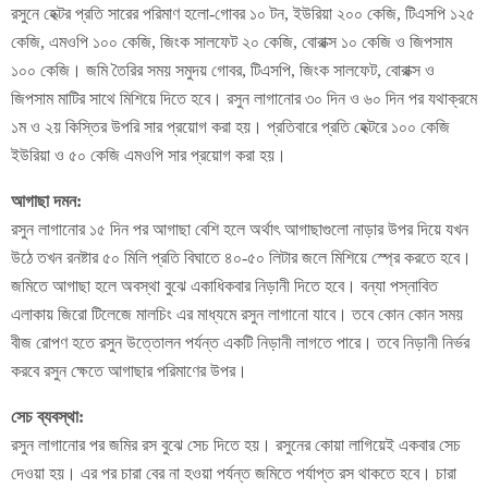
রসুনে হেক্টর প্রতি সারের পরিমাণ হলো-গোবর ১০ টন, ইউরিয়া ২০০ কেজি, টিএসপি ১২৫
কেজি, এমওপি ১০০ কেজি, জিংক সালফেট ২০ কেজি, বোরাক্স ১০ কেজি ও জিপসাম
১০০ কেজি। জমি তৈরির সময় সমুদয় গোবর, টিএসপি, জিংক সালফেট, বোরাক্স ও
জিপসাম মাটির সাথে মিশিয়ে দিতে হবে। রসুন লাগানোর ৩০ দিন ও ৬০ দিন পর যথাক্রমে
১ম ও ২য় কিস্তির উপরি সার প্রয়োগ করা হয়। প্রতিবারে প্রতি হেক্টরে ১০০ কেজি
ইউরিয়া ও ৫০ কেজি এমওপি সার প্রয়োগ করা হয়।
আগাছা দমন:
রসুন লাগানোর ১৫ দিন পর আগাছা বেশি হলে অর্থাৎ আগাছাগুলো নাড়ার উপর দিয়ে যখন
উঠে তখন রনষ্টার ৫০ মিলি প্রতি বিঘাতে ৪০-৫০ লিটার জলে মিশিয়ে স্প্রে করতে হবে।
জমিতে আগাছা হলে অবস্থা বুঝে একাধিকবার নিড়ানী দিতে হবে। বন্যা পস্নাবিত
এলাকায় জিরো টিলেজে মালচিং এর মাধ্যমে রসুন লাগানো যাবে। তবে কোন কোন সময়
বীজ রোপণ হতে রসুন উত্তোলন পর্যন্ত একটি নিড়ানী লাগতে পারে। তবে নিড়ানী নির্ভর
করবে রসুন ক্ষেতে আগাছার পরিমাণের উপর।
সেচ ব্যবস্থা:
রসুন লাগানোর পর জমির রস বুঝে সেচ দিতে হয়। রসুনের কোয়া লাগিয়েই একবার সেচ
দেওয়া হয়। এর পর চারা বের না হওয়া পর্যন্ত জমিতে পর্যাপ্ত রস থাকতে হবে। চারা