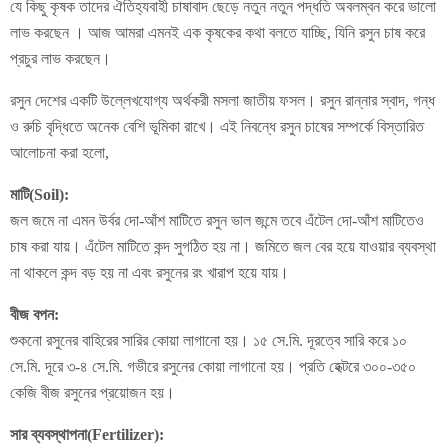
যে কিছু কৃষক তাদের ঐতিহ্যবাহী চাষাবাদ ছেড়ে নতুন নতুন পদ্ধতি অবলম্বন করে ভালো
লাভ করছেন । আজ আমরা এমনই এক কৃষকের কথা বলতে যাচ্ছি, যিনি রসুন চাষ করে
প্রচুর লাভ করছেন।
রসুন দেশের একটি উল্লেখযোগ্য অর্থকরী মসলা জাতীয় ফসল। রসুন রান্নার স্বাদ, গন্ধ
ও রুচি বৃদ্ধিতে অনেক বেশি ভূমিকা রাখে। এই নিবন্ধে রসুন চাষের সম্পর্কে বিস্তারিত
আলোচনা করা হলো,
মাটি(Soil):
জল জমে না এমন উর্বর দো-আঁশ মাটিতে রসুন ভাল জন্মে তবে এঁটেল দো-আঁশ মাটিতেও
চাষ করা যায়। এঁটেল মাটিতে কন্দ সুগঠিত হয় না। জমিতে জল বের হয়ে যাওয়ার ব্যবস্থা
না থাকলে কন্দ বড় হয় না এবং রসুনের রং খারাপ হয়ে যায়।
বীজ বপন:
শুকনো রসুনের বাহিরের সারির কোয়া লাগানো হয়। ১৫ সে.মি. দূরত্বে সারি করে ১০
সে.মি. দূরে ৩-৪ সে.মি. গভীরে রসুনের কোয়া লাগানো হয়। প্রতি হেক্টরে ৩০০-৩৫০
কেজি বীজ রসুনের প্রয়োজন হয়।
সার ব্যবস্থাপনা(Fertilizer):