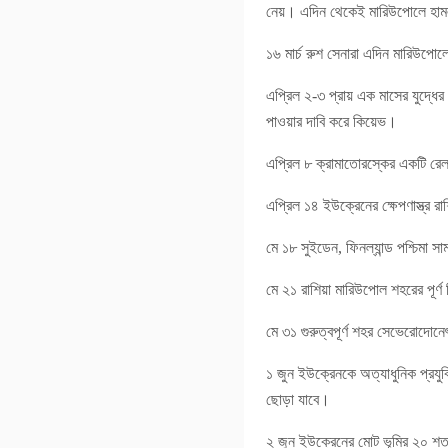
নেয়। এদিন থেকেই মারিউপোলে হামলা
১৬ মার্চ রুশ সেনারা এদিন মারিউপো
এপ্রিল ২-৩ প্রায় এক মাসের যুদ্ধ
পাওয়ার দাবি করে কিয়েভ।
এপ্রিল ৮ ক্রামাতোরস্কের একটি র
এপ্রিল ১৪ ইউক্রেনের ক্ষেপণাস্ত্র 
মে ১৮ সুইডেন, ফিনল্যান্ড পশ্চিমা
মে ২১ রাশিয়া মারিউপোল শহরের পূর্ণ 
মে ৩১ গুরুত্বপূর্ণ শহর সেভেরোদোন
১ জুন ইউক্রেনকে অত্যাধুনিক প্রযুক্
ছোড়া যাবে।
২ জুন ইউক্রেনের মোট ভূমির ২০ শতা