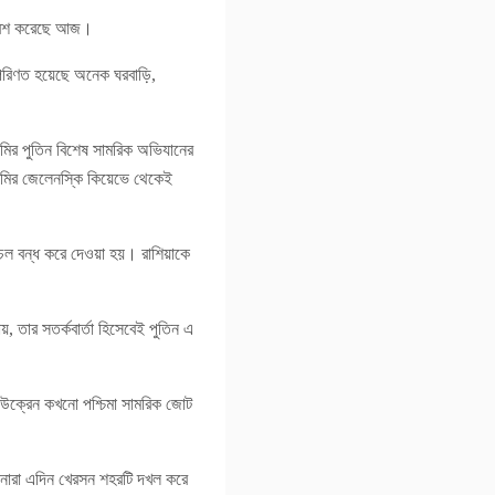
্রবেশ করেছে আজ।
পরিণত হয়েছে অনেক ঘরবাড়ি,
াদিমির পুতিন বিশেষ সামরিক অভিযানের
দিমির জেলেনস্কি কিয়েভে থেকেই
লাচল বন্ধ করে দেওয়া হয়। রাশিয়াকে
য়, তার সতর্কবার্তা হিসেবেই পুতিন এ
 ইউক্রেন কখনো পশ্চিমা সামরিক জোট
শ সেনারা এদিন খেরসন শহরটি দখল করে