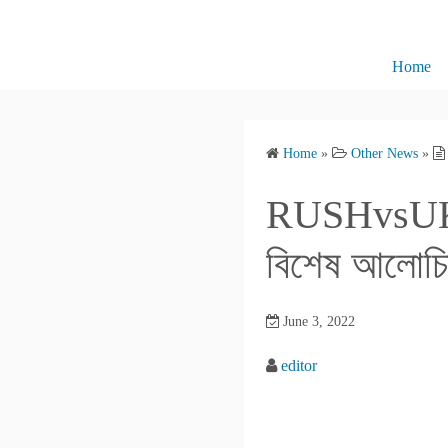
S
k
i
Home
p
t
o
Home
»
Other News
»
c
o
RUSHvsUKR: 
n
t
বিশেষ আলোচিত
e
n
June 3, 2022
t
editor