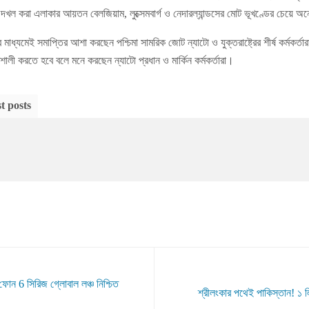
দখল করা এলাকার আয়তন বেলজিয়াম, লুক্সেমবার্গ ও নেদারল্যান্ডসের মোট ভূখণ্ডের চেয়ে অ
র মাধ্যমেই সমাপ্তির আশা করছেন পশ্চিমা সামরিক জোট ন্যাটো ও যুক্তরাষ্ট্রের শীর্ষ কর্মকর
লী করতে হবে বলে মনে করছেন ন্যাটো প্রধান ও মার্কিন কর্মকর্তারা।
t posts
ন 6 সিরিজ গ্লোবাল লঞ্চ নিশ্চিত
শ্রীলংকার পথেই পাকিস্তান! ১ 