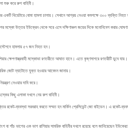
 শুরু করে রুশ বাহিনী।
লের একটি থিয়েটারে বোমা হামলা চালায়। সেখানে আশ্রয় নেওয়া কমপক্ষে ৩০০ ব্যক্তি নিহত
ের পর মস্কো উত্তর ইউক্রেন থেকে সরে এসে দক্ষিণাঞ্চল জয়ের দিকে মনোনিবেশ করার ঘোষ
েলস্টেশনে হামলায় ৫৭ জন নিহত হন।
রাশিয়ার ক্ষেপণাস্ত্রবাহী মস্কোভা রণতরীতে আঘাত হানে। এতে কৃষ্ণসাগরে রণতরীটি ডুবে যায়।
 সামরিক জোট ন্যাটোতে যুক্ত হওয়ার আবেদন জানায়।
নিয়ন্ত্রণ নেওয়ার দাবি করে।
েৎস্কের কিছু এলাকা দখলে নেয় রুশ বাহিনী।
তির রকেট-ব্যবস্থা সরবরাহ করতে সম্মত হন মার্কিন প্রেসিডেন্ট জো বাইডেন। এ রকেট-ব্যবস্থ
ংশ বা পাঁচ ভাগের এক ভাগ রাশিয়ার সামরিক বাহিনীর দখলে রয়েছে বলে জানিয়েছেন ইউক্রেনে