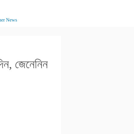
her News
িন, জেনেনিন