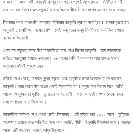
থাকবে। একদম তাই, জাহ্নবী কাপুর যেন মায়ের পথেই এগোচ্ছেন। বলিউডের এই
তরুণ তারকা নিজের রূপ-সৌন্দর্য আর অভিনয়ে ধীরে ধীরে সকলের মন জয় করে নিচ্ছেন।
সিনেমার পর্দার পাশাপাশি সোশ্যাল মিডিয়ায় জাহ্নবী ব্যাপক জনপ্রিয়। ইনস্টাগ্রামে তার
অনুসারী ১ কোটি ৭০ লাখের বেশি। সেই ভক্তদের জন্য নিয়মিত ছবি-ভিডিও শেয়ার
করেন অভিনেত্রী।
এবার ঘন সবুজের মাঝে নীল অপরাজিতা হয়ে দেখা দিলেন জাহ্নবী। তার নজরকাড়া
ছবিতে মন্ত্রমুগ্ধ হয়েছে ভক্তরা। ১৬ লাখের বেশি রিঅ্যাকশন আর হাজার হাজার
মন্তব্য সেটারই প্রমাণ দেয়।
ছবিতে দেখা গেছে, অপরূপ সুন্দর সবুজে ঘেরা প্রকৃতির মাঝে অবকাশ যাপন করছেন
জাহ্নবী। তার পরনে নীল রঙের একটি স্কিনফিট টপ। সবুজ আর নীলের মাঝে শরীরী
আবেদনও সুক্ষ্মভাবে ফুটিয়ে তুলেছেন অভিনেত্রী। ফলে জাহ্নবীর ওপর থেকে নজর
সরাতে পারছে না নেটিজেনরা।
জাহ্নবীকে সর্বশেষ দেখা গেছে ‘রুহি’ সিনেমায়। এটি মুক্তি পায় ২০২১ সালে। মুক্তির
অপেক্ষায় রয়েছে তার অভিনীত ‘গুড লাক জেরি’, ‘মিলি’ ইত্যাদি সিনেমার কাজ। এছাড়া
আরও দুটি সিনেমাও রয়েছে জাহ্নবীর হাতে।